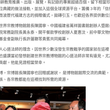
，深耕教育推廣、出版、展覽，有記錄的專案超過百個，留下相當
典藏的做法接軌，並加入這個全球資源平台。籌備 3 年的「信
首波歷代福建方志的捐贈儀式，拋磚引玉，也歡迎各界提供數位
世界宗教博物館館長陳國寧、中國福建省萬祥圖書館創辦人暨館
院常務副院長黃永泰、開平餐飲學校創辦人夏惠汶、前中華文物
基金會副執行長許蓮聰等貴賓共同揭幕。
人心道法師的理念，因世界少數沒發生宗教戰爭的國家就在這裡
也盛讚當初發想創建世界宗教博物館的心道法師非常有遠見，尤
貢獻，他能見證相當榮幸。
博，宗博館長陳國寧也回贈感謝狀， 是博物館館際交流的典範，
族、各宗教都能在這裡找到所需的資源。