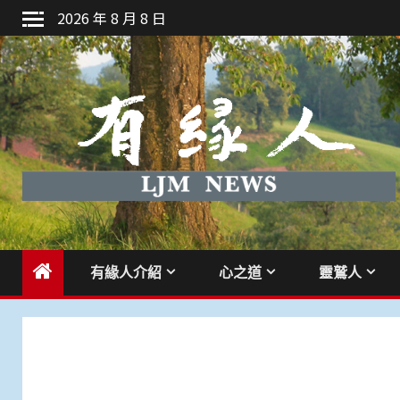
Skip
2026 年 8 月 8 日
to
content
有緣人介紹
心之道
靈鷲人