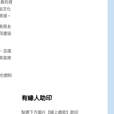
珍貴的資
俗文化
資源。
長蔡友
保護協
，且還
其是將
也期盼
有緣人助印
點選下方圖片【線上繳款】助印