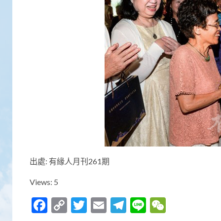
出處: 有緣人月刊261期
Views: 5
Facebook
Copy
Twitter
Email
Telegram
Line
WeCha
Link