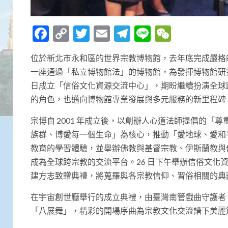
Facebook
Copy
Twitter
Email
Telegram
Line
WeCha
Link
位於新北市永和區的世界宗教博物館，去年底完成嚴格
一座通過「私立博物館法」的博物館，為發揮博物館研究與
日成立「信俗文化資源交流中心」，期盼繼續扮演全球
的角色，也邁向博物館專業發展與多元服務的新里程碑
宗博自 2001 年成立後，以創辦人心道法師提倡的「
族群、博愛每一個生命」為核心，推動「愛地球、愛和
教育的學習體驗，並舉辦佛教與基督宗教、伊斯蘭教與
成為全球跨宗教的交流平台。26 日下午舉辦信俗文化
建方志致贈典禮，將蒐羅與各宗教信仰、習俗相關的典
在宇宙創世廳舉行的成立典禮，由臺灣南管戲曲守護者
「八展舞」，精彩的開場序曲為宗教文化交流譜下美麗