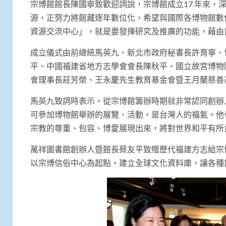
宗博館館長陳國寧致歡迎詞說，宗博館成立17 年來
源，正努力將館藏逐年數位化，希望與國際各博物館數位
資源交流中心」，就是要發揮研究及推廣的功能，藉由
成立儀式由前總統馬英九、新北市政府秘書長許育寧、
平、中國福建省地方志學會會長陳秋平、國立故宮博物
會理事長莊芳榮、王永慶先生教育基金會暨王月蘭慈善
馬英九致詞時表示，從宗博館籌辦時期就非常認同創辦
可參加博物館舉辦的展覽、活動，是台灣人的福氣。他
宗教的尊重、包容、博愛展現出來，將對世界和平有所
萬祥圖書館創辦人暨館長蔡友平致贈歷代福建方志給宗
以宗博信俗中心為起點，建立全球文化資料庫，讓各種