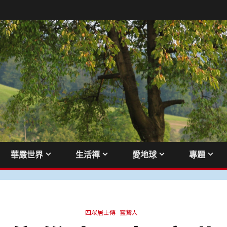
華嚴世界
生活禪
愛地球
專題
四眾居士傳
靈鷲人