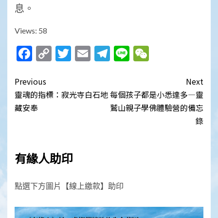
息。
Views: 58
Facebook
Copy
Twitter
Email
Telegram
Line
WeChat
Link
Post
Previous
Next
navigation
靈魂的指標：寂光寺白石地
每個孩子都是小悉達多—靈
藏安奉
鷲山親子學佛體驗營的備忘
錄
有緣人助印
點選下方圖片【線上繳款】助印