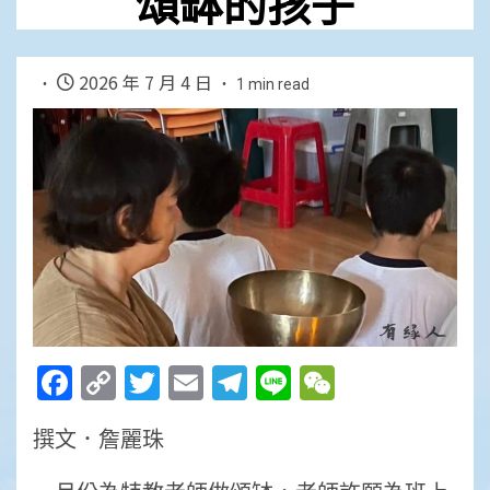
頌缽的孩子
2026 年 7 月 4 日
1 min read
Facebook
Copy
Twitter
Email
Telegram
Line
WeChat
Link
撰文．詹麗珠