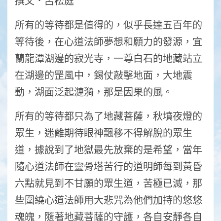
撰文．呂松庭
所有的等待都是值得的，似乎長達五百年的
等待後，在心道法師夢想和願力的發源，宜
蘭龍潭湖邊的寂光寺，一尊白石的地藏站立
在湖邊的罡風中，錫仗敲擊地面，大地震
動，湖面泛起漣漪，那是因果的風。
所有的等待都只為了地藏菩薩，秋墳夜燈的
眾生，迷離期待眼神飄移不得解脫的眾生
道，據說到了地獄最先放棄的是希望，當年
隨心道法師在靈骨塔苦行的道明師每到黃昏
六點就見到不甘願的眾生道，苦極已滅，那
些圍繞心道法師用大悲咒為他們加持的悠悠
魂魄，隨著地藏菩薩的守護，各自安靜各自