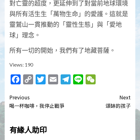
對亡靈的超度，更延伸到了對當前地球環境
與所有活生生「萬物生命」的愛護。這就是
靈鷲山一貫推動的「靈性生態」與「愛地
球」理念。
所有一切的開始，我們有了地藏菩薩。
Views: 190
Facebook
Copy
Twitter
Email
Telegram
Line
WeChat
Link
Post
Previous
Next
navigation
喝一杯咖啡，我停止戰爭
頌缽的孩子
有緣人助印