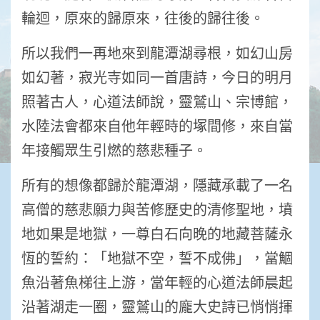
輪迴，原來的歸原來，往後的歸往後。
所以我們一再地來到龍潭湖尋根，如幻山房
如幻著，寂光寺如同一首唐詩，今日的明月
照著古人，心道法師說，靈鷲山、宗博館，
水陸法會都來自他年輕時的塚間修，來自當
年接觸眾生引燃的慈悲種子。
所有的想像都歸於龍潭湖，隱藏承載了一名
高僧的慈悲願力與苦修歷史的清修聖地，墳
地如果是地獄，一尊白石向晚的地藏菩薩永
恆的誓約：「地獄不空，誓不成佛」，當鯝
魚沿著魚梯往上游，當年輕的心道法師晨起
沿著湖走一圈，靈鷲山的龐大史詩已悄悄揮