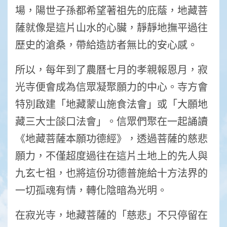
場，陽世子孫都希望著祖先的庇蔭，地藏菩
薩就像是這片山水的心臟，靜靜地撫平過往
歷史的滄桑，帶給造訪者無比的安心感。
所以，每年到了農曆七月的孝親報恩月，寂
光寺便會成為信眾凝聚願力的中心。寺方會
特別啟建「地藏蒙山施食法會」或「大願地
藏三大士燄口法會」。信眾們聚在一起誦讀
《地藏菩薩本願功德經》，透過菩薩的慈悲
願力，不僅超度過往在這片土地上的先人與
九玄七祖，也將這份功德普施給十方法界的
一切孤魂有情，轉化陰暗為光明。
在寂光寺，地藏菩薩的「慈悲」不只停留在