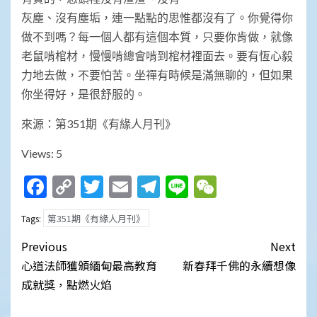
灰塵、沒有塵垢，連一點點的思惟都沒有了。你覺得你
做不到嗎？每一個人都有這個本質，只要你肯做，就像
老鼠啃棺材，慢慢啃總會啃到棺材裡面去。要有恆心毅
力地去做，不要怕苦。坐禪有時候是滿無聊的，但如果
你坐得好，是很舒服的。
來源：第351期《有緣人月刊》
Views: 5
Facebook
Copy
Twitter
Email
Telegram
Line
WeChat
Link
第351期《有緣人月刊》
Tags:
Post
Previous
Next
navigation
心道法師獲頒緬甸最高教育
新春拜千佛的永續想像
成就獎，點燃火焰