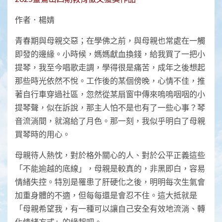
作者．楊婧
青春期與母親交惡；在學佛之前，與母親也常處在一觸
即發的邊緣。小時候，媽媽獻血換錢，給我買了一把小
提琴，我至今唱歌走調，學得很是痛苦，成年之後想起
那些時光依然不悅。工作後的某個傍晚，心情不佳，推
著自行車穿過社區，忽然從某扇窗中傳來嗚嗚咽咽的小
提琴聲，似在訴說，那主人怕不是也有了一些心事？琴
音流淌間，就瀉給了月色。那一刻，我似乎明白了母親
買琴時的用心。
母親待人熱忱，對於格外關心的人、對於公平正義這些
「不能逾越的底線」，母親是較真的，非黑即白，容易
情緒失控。特別是罹患了肝硬化之後，明明每次生氣會
加重身體的不適，但每每還是會忍不住。這大抵就是
「母親希望我，有一種可以讓自己安全有效地流淌、轉
化情緒方式」的緣起吧。