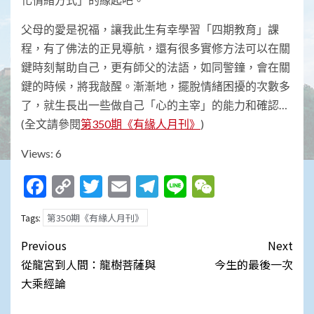
父母的愛是祝福，讓我此生有幸學習「四期教育」課
程，有了佛法的正見導航，還有很多實修方法可以在關
鍵時刻幫助自己，更有師父的法語，如同警鐘，會在關
鍵的時候，將我敲醒。漸漸地，擺脫情緒困擾的次數多
了，就生長出一些做自己「心的主宰」的能力和確認…
(全文請參閱
第350期《有緣人月刊》
)
Views: 6
Facebook
Copy
Twitter
Email
Telegram
Line
WeChat
Link
第350期《有緣人月刊》
Tags:
Post
Previous
Next
navigation
從龍宮到人間：龍樹菩薩與
今生的最後一次
大乘經論