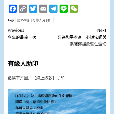
Facebook
Copy
Twitter
Email
Telegram
Line
WeChat
Link
第350期《有緣人月刊》
Tags:
Post
Previous
Next
navigation
今生的最後一次
只為和平本身：心道法師與
宗薩蔣揚欽哲仁波切
有緣人助印
點選下方圖片【線上繳款】助印