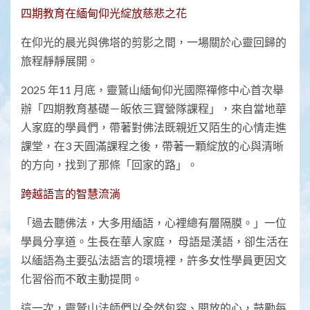
四期教育在緬甸仰光綻放慈悲之花
在仰光的晨光與佛塔的剪影之間，一場關於心靈回歸的
旅程靜靜展開。
2025 年11 月底，靈鷲山緬甸仰光國際禪修中心首次舉
辦「四期教育基礎－皈依三寶營隊課程」，來自當地華
人家庭的學員們，帶著對佛法既親近又陌生的心情走進
課堂，在3 天圓滿課程之後，帶著一顆綻放的心與清晰
的方向，找到了那條「回家的路」。
跨越語言的智慧流淌
「過去聽佛法，大多用緬語，心裡總有層隔膜。」一位
學員分享道。生長在華人家庭， 母語是漢語，卻生活在
以緬語為主要弘法語言的環境裡，許多女性學員更因文
化習俗而不敢主動提問。
這一次，靈鷲山法師們以全然包容、開放的心，鼓勵每