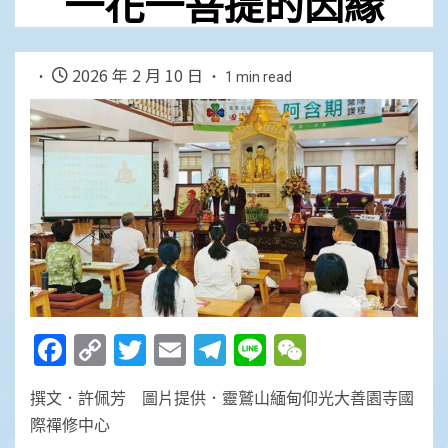
一花一菩提的因緣
2026 年 2 月 10 日
1 min read
Facebook
Copy
Twitter
Email
Telegram
Line
WeChat
Link
撰文．許佩芳 圖片提供．靈鷲山緬甸仰光大善園寺國
際禪修中心