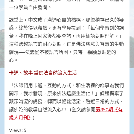
一位學員自由發問。
課堂上，中文成了溝通心靈的橋樑，那些積存已久的疑
惑，終於得以釋然。更有學員提到：「每個學習到的詞
彙，我在晚上回家後都要查詢，再用緬語對照理解。」
這種跨越語言的耐心對照，正是佛法慈悲與智慧的生動
體現──法義從不被語言所困，只待一顆願意貼近的
心。
卡通、故事 當佛法自然流入生活
「法師們用卡通、互動的方式，和生活裡的趣事為我們
開示，我才發現，原來佛法這麼生活化！」課程摒棄了
艱深晦澀的講授，轉而以輕鬆活潑、貼近日常的方式，
讓佛陀的教導自然流入心中…(全文請參閱
第350期《有
緣人月刊》
)
Views: 5