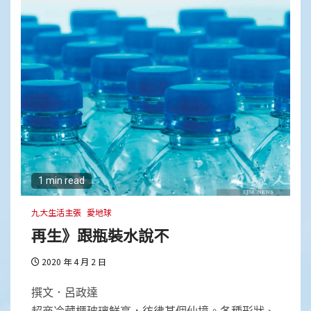
1 min read
九大生活主張
愛地球
再生》跟瓶裝水說不
2020 年 4 月 2 日
撰文．呂政達
超商冷藏櫃玻璃鮮亮，彷彿某個仙境。各種形狀、