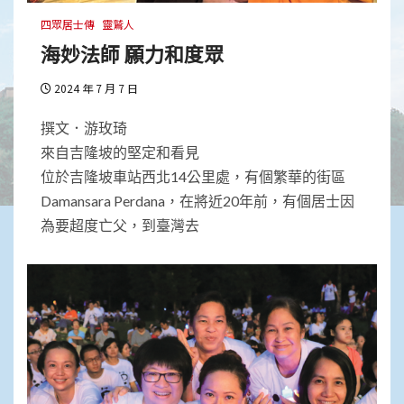
四眾居士傳
靈鷲人
海妙法師 願力和度眾
2024 年 7 月 7 日
撰文．游玫琦
來自吉隆坡的堅定和看見
位於吉隆坡車站西北14公里處，有個繁華的街區
Damansara Perdana，在將近20年前，有個居士因
為要超度亡父，到臺灣去