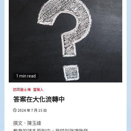
1 min read
四眾居士傳
靈鷲人
答案在大化流轉中
2024 年 7 月 15 日
撰文．陳玉峰
教育的諸多原則中，我特別強調啟發