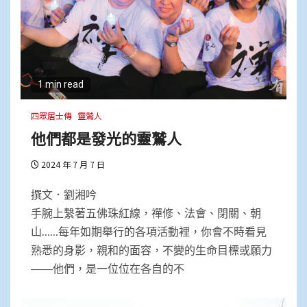
1 min read
四眾居士傳
靈鷲人
他們都是發光的靈鷲人
2024 年 7 月 7 日
撰文．劉湘吟
手腕上繫著五佛珠紅線，禪修、法會、閉關、朝
山……每年如期舉行的各項活動裡，你會不時看見
熟悉的身影，親和的面容，不變的生命目標或願力
――他們，是一位位在各自的不