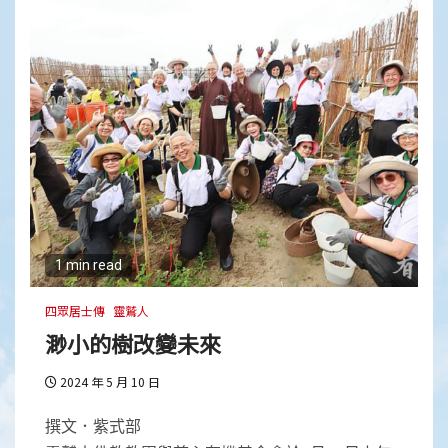
1 min read
四眾居士傳
靈鷲人
渺小的樹改變未來
2024 年 5 月 10 日
撰文．紫式部