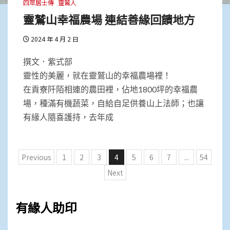
四眾居士傳
靈鷲人
靈鷲山幸福農場 連結善緣回饋地方
2024 年 4 月 2 日
撰文．紫式部
靈性的美麗，就在靈鷲山的幸福農場裡！
在貢寮阡陌相連的農田裡，佔地1800坪的幸福農
場，種滿有機蔬菜，自給自足供養山上法師；也讓
有緣人隨喜護持，去年成
文
Previous
1
2
3
4
5
6
7
...
54
章
Next
分
頁
有緣人助印