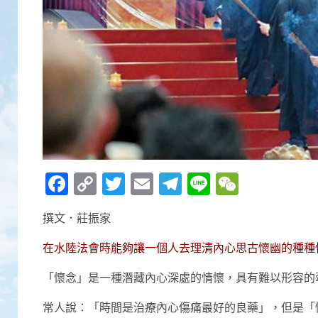
Facebook
Copy
Twitter
Email
Telegram
Line
WeCha
Link
撰文．莊振家
在水陸法會時能夠讓一個人去理清內心思古懷幽的種種
「懷念」是一種潛藏內心深處的情懷，具有難以形容的
常人說：「時間是治療內心傷痛最好的良藥」，但是「