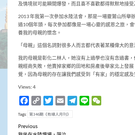
及情境就可能瞬間爆發，而且喜不喜歡都得默默地接受
2013 年我第一次參加水陸法會，那是一場靈鷲山所
過10個年頭，每次參加都像是一場心靈的感恩之旅，
養我的母親的懷念。
「母親」這個名詞對很多人而言都代表著某種偉大的意
我的母親是彰化二林人，她沒有上過學也沒有念過書，
親經商失敗，他賣掉家鄉的田地和房產後舉家北上發展
覺，因為母親的存在讓我們感受到「有家」的穩定感及
Views: 4
Facebook
Copy
Twitter
Email
Telegram
Line
WeCha
Link
第346期《有緣人月刊》
Tags:
Post
Previous
我坐在水陸壇場，哭泣