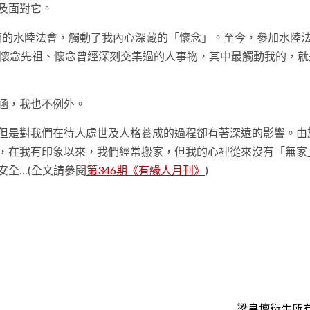
及面對它。
舉辦的水陸法會，觸動了我內心深藏的「懷念」。至今，參加水陸
會懷念先祖、懷念曾經深刻交集過的人事物，其中最觸動我的，就
涵，我也不例外。
但是對我們在待人處世及人格養成的過程卻有著深遠的影響。由
，在我有印象以來，我們經常搬家，但我的心裡從來沒有「無家
安全…(全文請參閱
第346期《有緣人月刊》
)
t
梁皇壇衍生所