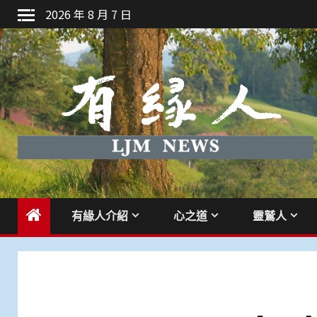
Skip
2026 年 8 月 7 日
to
content
有緣人介紹
心之道
靈鷲人