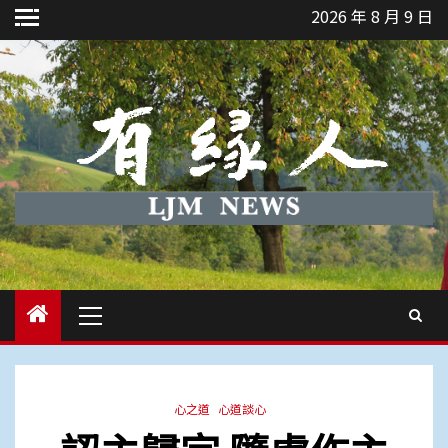
Skip
2026 年 8 月 9 日
to
content
Primary
Menu
心之道
心道談心