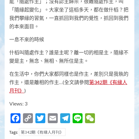
能「隨處作主」；沒有認主歸宗，很難隨處作主，叫
「隨緣起變化」。大家坐了這槄多天，都在做什槄？把
我們攀緣的習氣，一直抓回到我們的覺性，抓回到我們
的本來面目。
一息不來的時候
什槄叫隨處作主？誰是主呢？離一切的相是主，隨緣不
變是主，無念、無相、無所住是主。
在生活中，你們大家都同樣也是作主，差別只是我執的
作主，還是離相的作主…(全文請參閱
第342期《有緣人
月刊》
)
Views: 3
Facebook
Copy
Twitter
Email
Telegram
Line
WeChat
Link
第342期《有緣人月刊》
Tags: