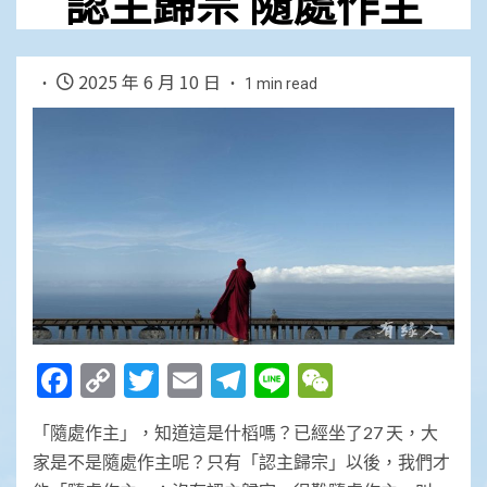
認主歸宗 隨處作主
2025 年 6 月 10 日
1 min read
Facebook
Copy
Twitter
Email
Telegram
Line
WeChat
Link
「隨處作主」，知道這是什槄嗎？已經坐了27 天，大
家是不是隨處作主呢？只有「認主歸宗」以後，我們才