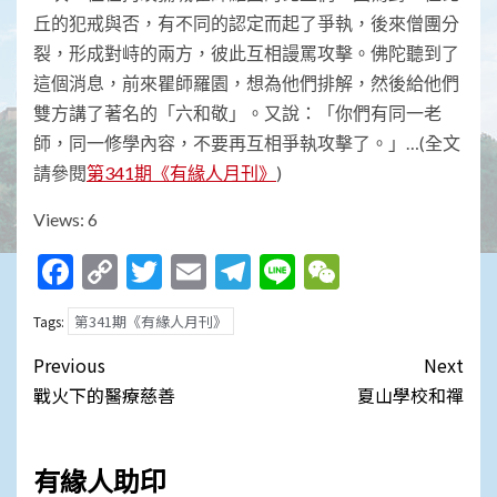
丘的犯戒與否，有不同的認定而起了爭執，後來僧團分
裂，形成對峙的兩方，彼此互相謾罵攻擊。佛陀聽到了
這個消息，前來瞿師羅園，想為他們排解，然後給他們
雙方講了著名的「六和敬」。又說：「你們有同一老
師，同一修學內容，不要再互相爭執攻擊了。」…(全文
請參閱
第341期《有緣人月刊》
)
Views: 6
Facebook
Copy
Twitter
Email
Telegram
Line
WeChat
Link
第341期《有緣人月刊》
Tags:
Post
Previous
Next
navigation
戰火下的醫療慈善
夏山學校和禪
有緣人助印