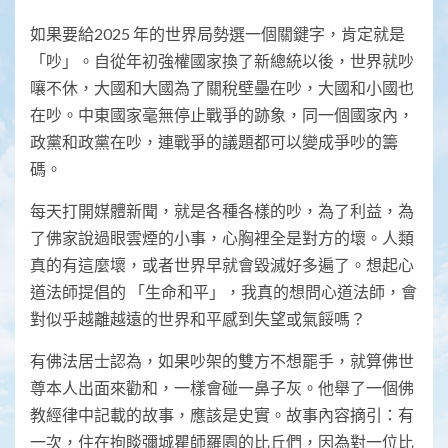
如果要給2025 年的世界局勢選一個關鍵字，肯定就是
「吵」。自從年初強權國家換了新總統以後，世界就吵
嚷不休，大國和大國為了關稅壁壘在吵，大國和小國也
在吵。中東國家毫無停止戰爭的跡象，同一個國家內，
政黨和政黨在吵，連戰爭的議題都可以變成爭吵的籌
碼。
每天打開媒體新聞，就是各種各樣的吵，為了利益，為
了佛家說過眼雲煙的小事，心胸裡全是對方的壞。人類
真的有這麼壞，或者世界早就會毀滅好多遍了。想起心
道法師提倡的 「生命和平」，我真的想問心道法師，會
對似乎越離越遠的世界和平感到失望或氣餒嗎？
有佛法居士認為，如果吵架的雙方不想罷手，就算佛世
尊本人出面來勸和，一樣會碰一鼻子灰。他舉了一個佛
教經律中記載的故事，應該是史實。故事內容摘引：有
一次，住在拘睒彌城瞿師羅園的比丘們，因為對一位比