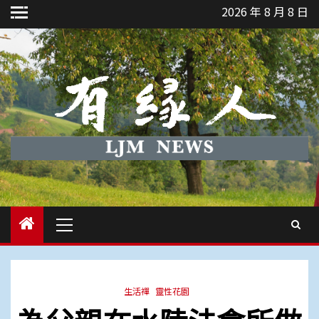
Skip
2026 年 8 月 8 日
to
content
Primary
Menu
生活禪
靈性花園