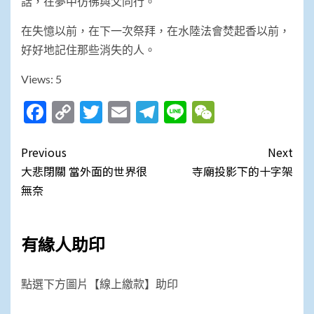
話，在夢中彷彿與父同行。
在失憶以前，在下一次祭拜，在水陸法會焚起香以前，
好好地記住那些消失的人。
Views: 5
Facebook
Copy
Twitter
Email
Telegram
Line
WeChat
Link
Post
Previous
Next
navigation
大悲閉關 當外面的世界很
寺廟投影下的十字架
無奈
有緣人助印
點選下方圖片【線上繳款】助印