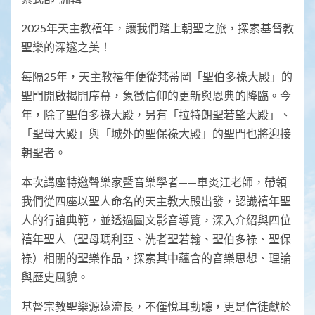
2025年天主教禧年，讓我們踏上朝聖之旅，探索基督教
聖樂的深邃之美！
每隔25年，天主教禧年便從梵蒂岡「聖伯多祿大殿」的
聖門開啟揭開序幕，象徵信仰的更新與恩典的降臨。今
年，除了聖伯多祿大殿，另有「拉特朗聖若望大殿」、
「聖母大殿」與「城外的聖保祿大殿」的聖門也將迎接
朝聖者。
本次講座特邀聲樂家暨音樂學者——車炎江老師，帶領
我們從四座以聖人命名的天主教大殿出發，認識禧年聖
人的行誼典範，並透過圖文影音導覽，深入介紹與四位
禧年聖人（聖母瑪利亞、洗者聖若翰、聖伯多祿、聖保
祿）相關的聖樂作品，探索其中蘊含的音樂思想、理論
與歷史風貌。
基督宗教聖樂源遠流長，不僅悅耳動聽，更是信徒獻於