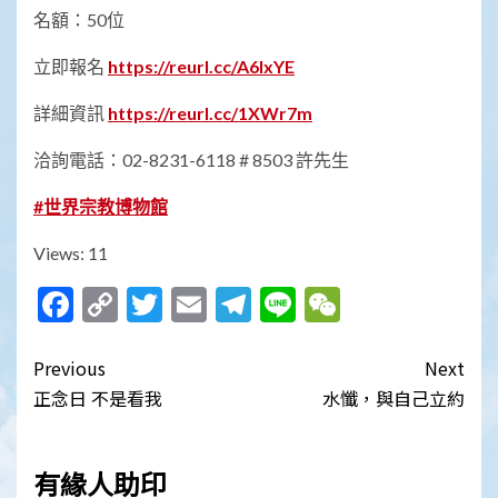
名額：50位
立即報名
https://reurl.cc/A6lxYE
詳細資訊
https://reurl.cc/1XWr7m
洽詢電話：02-8231-6118 # 8503 許先生
#
世界宗教博物館
Views: 11
Facebook
Copy
Twitter
Email
Telegram
Line
WeChat
Link
Post
Previous
Next
navigation
正念日 不是看我
水懺，與自己立約
有緣人助印