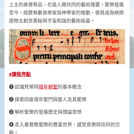
上主的美善祭品，也是人類共同的藝術瑰寶。聖樂發展
至今，經歷無數音樂家與神學家的推動，使其成為映照
造物主創世奧秘與宇宙和諧的藝術結晶。
#
課程亮點
❶ 認識梵蒂岡
禧年朝聖
的基本概念
❷ 探索四座禧年聖門與聖人及其聖樂
❸ 解析聖樂的發展歷史與理論思想
❹ 走入基督教聖樂的豐富世界，感受音樂與信仰的交
融。