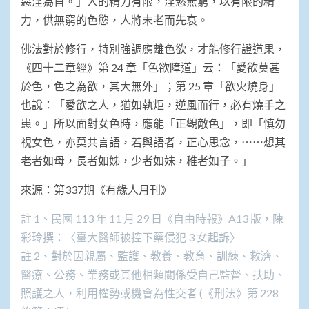
惡淫為首。」人的精力有限，淫慾無窮，以有限的精
力，供無窮的色慾，人將未老而先衰。
佛法對於修行，特別強調應離色欲，才能修行證道果，
《四十二章經》第 24 章「色欲障道」云：「愛欲莫甚
於色，色之為欲，其大無外」；第 25 章「欲火燒身」
也說：「愛欲之人，猶如執炬，逆風而行，必有燒手之
患。」所以面對女色時，應能「正觀敵色」，即「慎勿
視女色，亦莫共言語，若與語者，正心思念，⋯⋯想其
老者如母，長者如姊，少者如妹，稚者如子。」
來源：第337期《有緣人月刊》
註 1、民國 113 年 11 月 29 日《自由時報》A13 版，陳
彩玲撰：〈臺大醫師被控下藥侵犯 3 女起訴〉
註 2、對於因親屬、監護、教養、教育、訓練、救濟、
醫療、公務、業務或其他相類關係受自己監督、扶助、
照護之人，利用權勢或機會為性交者 (《刑法》第 228