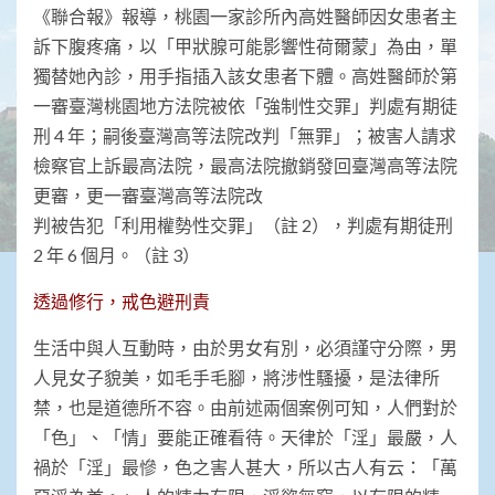
《聯合報》報導，桃園一家診所內高姓醫師因女患者主
訴下腹疼痛，以「甲狀腺可能影響性荷爾蒙」為由，單
獨替她內診，用手指插入該女患者下體。高姓醫師於第
一審臺灣桃園地方法院被依「強制性交罪」判處有期徒
刑 4 年；嗣後臺灣高等法院改判「無罪」；被害人請求
檢察官上訴最高法院，最高法院撤銷發回臺灣高等法院
更審，更一審臺灣高等法院改
判被告犯「利用權勢性交罪」（註 2），判處有期徒刑
2 年 6 個月。（註 3）
透過修行，戒色避刑責
生活中與人互動時，由於男女有別，必須謹守分際，男
人見女子貌美，如毛手毛腳，將涉性騷擾，是法律所
禁，也是道德所不容。由前述兩個案例可知，人們對於
「色」、「情」要能正確看待。天律於「淫」最嚴，人
禍於「淫」最慘，色之害人甚大，所以古人有云：「萬