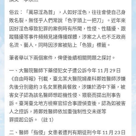
俗云：「萬惡淫為首」，人如好淫色，往往會使自己身
敗名裂，無怪乎人們常說「色字頭上一把刀」。近年來
因好淫色導致犯罪的案例時有所聞，性侵、性騷擾、跟
蹤騷擾等事件頻頻見諸傳播媒體，涉案之人也不乏政商
名流、藝人，同時因涉案被貼上「色狼」標籤。
筆者舉以下兩個案件，俾便後續相關問題之探討。
一、大醫院醫師下藥侵犯女子遭公訴今年 11 月 29 日
《自由時報》刊載，臺北某大醫院婦產科鄭姓醫師涉嫌
先後分別邀約 3 名女業務員餐敘，涉嫌於酒中下藥，被
害女子認為該名醫師想趁機性侵、猥褻而提出刑事告
訴。臺灣臺北地方檢察官綜合事證偵查後，認為如被害
人之控訴，將鄭姓醫師依加重強制性交未遂等
罪提起公訴。（註 1）
二、醫師「指侵」女患者遭判有期徒刑今年 11 月 23 日