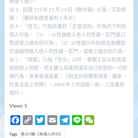
條第 1 項 )。
註 3、民國 113 年 11 月 23 日《聯合報》B 版，王宏舜
撰：〈醫師指侵患者判 2 年半〉
註 4、「性交」乃指非基於「正當目的」所為的下列性
侵入行為：（1）、以性器進入他人的性器、肛門或口
腔或使之接合的行為；（2）以性器以外的其他身體部
位或器物進入他人的性器、肛門，或使之接合的行為。
註 5、「猥褻」乃指「性交」以外，客觀上足以刺激或
誘起他人性慾，而主觀上為達到滿足自己性慾的一切色
情行為。參見曾淑瑜著：《刑法分則實例演習 – 國家、
社會法益之保障》，2009 年 2 月初版一刷，三民書局
發行。
Views: 5
Facebook
Copy
Twitter
Email
Telegram
Line
WeChat
Link
第337期《有緣人月刊》
Tags: