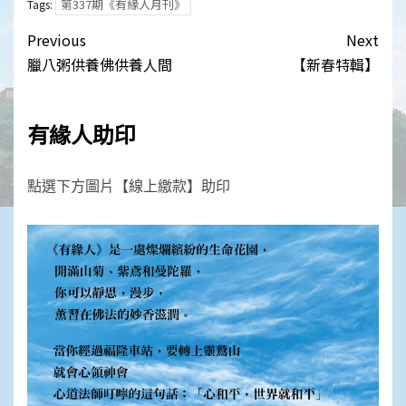
第337期《有緣人月刊》
Tags:
Post
Previous
Next
navigation
臘八粥供養佛供養人間
【新春特輯】
有緣人助印
點選下方圖片【線上繳款】助印