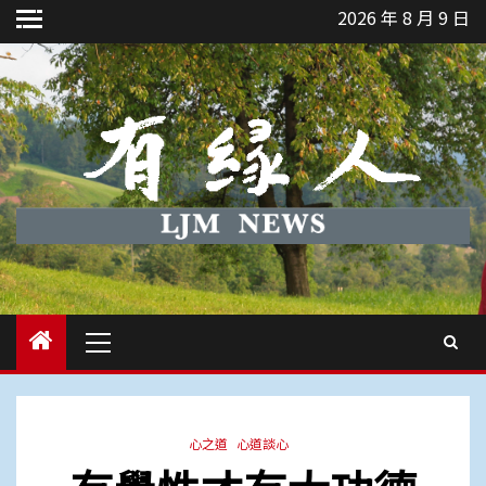
Skip
2026 年 8 月 9 日
to
content
Primary
Menu
心之道
心道談心