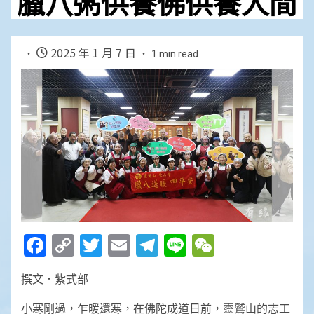
臘八粥供養佛供養人間
2025 年 1 月 7 日
1 min read
Facebook
Copy
Twitter
Email
Telegram
Line
WeChat
Link
撰文．紫式部
小寒剛過，乍暖還寒，在佛陀成道日前，靈鷲山的志工