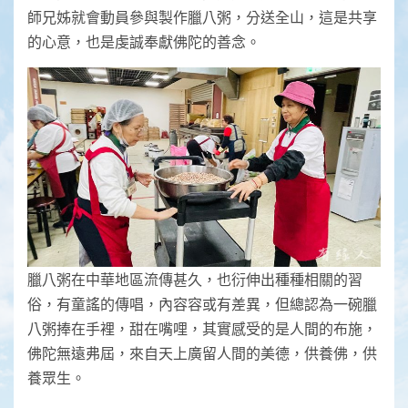
師兄姊就會動員參與製作臘八粥，分送全山，這是共享
的心意，也是虔誠奉獻佛陀的善念。
臘八粥在中華地區流傳甚久，也衍伸出種種相關的習
俗，有童謠的傳唱，內容容或有差異，但總認為一碗臘
八粥捧在手裡，甜在嘴哩，其實感受的是人間的布施，
佛陀無遠弗屆，來自天上廣留人間的美德，供養佛，供
養眾生。