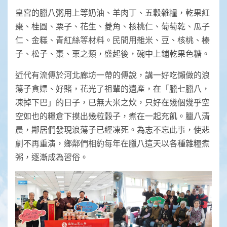
皇宮的臘八粥用上等奶油、羊肉丁、五穀雜糧，乾果紅
棗、桂圓、栗子、花生、菱角、核桃仁、葡萄乾、瓜子
仁、金糕、青紅絲等材料。民間用雜米、豆、核桃、榛
子、松子、棗、栗之類，盛起後，碗中上鋪乾果色糖。
近代有流傳於河北廊坊一帶的傳說，講一好吃懶做的浪
蕩子貪嫖、好賭，花光了祖輩的遺產，在「臘七臘八，
凍掉下巴」的日子，已無大米之炊，只好在幾個幾乎空
空如也的糧倉下摸出幾粒穀子，煮在一起充飢。臘八清
晨，鄰居們發現浪蕩子已經凍死。為志不忘此事，使悲
劇不再重演，鄉鄰們相約每年在臘八這天以各種雜糧煮
粥，逐漸成為習俗。