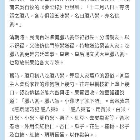
南宋吳自牧的《夢梁錄》也說到：「十二月八日，寺院
謂之臘八，各寺俱設五味粥，名曰臘八粥，亦名佛
粥。」
清朝時，民間百姓準備臘八粥祭祀祖先，分贈親友，以
示祝福，又效仿佛門施粥送福，特地送給窮苦人家；吃
臘八粥更是宮廷盛事，皇帝、皇后賜文武大臣臘八粥，
也發放米果給各大寺院。
舊時，臘月初八吃臘八粥，算是大家萬戶的習俗，甚至
主人會爲家裡的雞狗餵上幾勺，花卉果樹枝幹上塗上幾
口，認為這樣必能六畜興旺、果實豐收，如童謠裡說
道：「臘八粥，臘八飯，小雞吃了就下蛋」。富察敦崇
《燕京歲時記·臘八粥》：「臘八粥者，用黃米、白米、
江米、小米、菱角米、栗子、紅豆、去皮棗泥等，合水
煮熟，外用染紅桃仁、杏仁、瓜子、花生、榛穰、松子
及白糖、紅糖、瑣瑣葡萄，以作點染。」