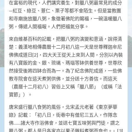
在富裕的現代，人們講究養生，對臘八粥最常見的成分
—紅豆、綠豆、薏仁、栗子等都不會陌生。但是當教團
和寺廟施放臘八粥，象徵著佛陀的賜福，一碗溫暖臘八
粥，傳遞人間福報。人們把福氣分享。
來自維基百科的記載，把臘八粥的演變和意涵，說得清
楚：義漢地相傳農曆十二月初八這一天是世尊釋迦牟尼
佛佛成道日[2]，四大天王從天上來到人間，分別以內裝
有八寶飯的金、銀、琉璃、瑪瑙等缽供養世尊，世尊欣
然接受後將四缽合而為一。為了紀念佛陀成道，一些佛
教寺院會在這天煮粥供佛，並分送十方善信。而這天
（農曆十二月初八）習俗上又稱「臘八節」（或稱「法
寶節」）。
唐宋盛行臘八食粥的風俗，北宋孟元老著《東京夢華
錄》記載：「初八日，街巷中有僧尼三五人，作隊念
佛……諸大寺作浴佛會，並送七寶五味粥與門徒，謂之
臘八粥。都人是日各家亦以果子雜料煮粥而食也。」[3]