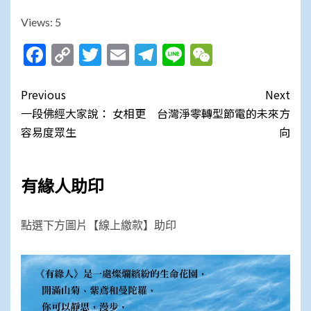
Views: 5
Facebook
Copy
Twitter
Email
Telegram
Line
WeChat
Link
Post
Previous
Next
navigation
一段佛經大家說： 女相更
台灣淨零轉型節電的未來方
容易度眾生
向
有緣人助印
點選下方圖片【線上繳款】助印