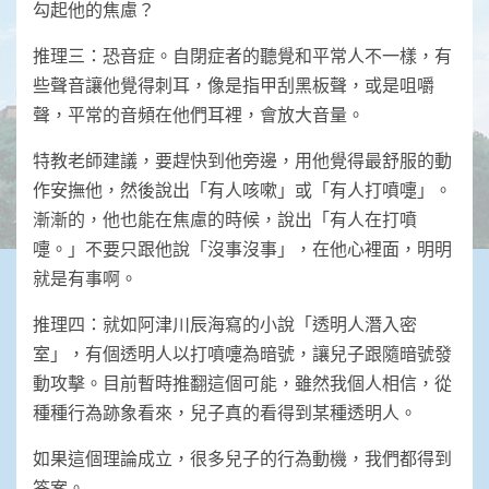
勾起他的焦慮？
推理三：恐音症。自閉症者的聽覺和平常人不一樣，有
些聲音讓他覺得刺耳，像是指甲刮黑板聲，或是咀嚼
聲，平常的音頻在他們耳裡，會放大音量。
特教老師建議，要趕快到他旁邊，用他覺得最舒服的動
作安撫他，然後說出「有人咳嗽」或「有人打噴嚏」。
漸漸的，他也能在焦慮的時候，說出「有人在打噴
嚏。」不要只跟他說「沒事沒事」，在他心裡面，明明
就是有事啊。
推理四：就如阿津川辰海寫的小說「透明人潛入密
室」，有個透明人以打噴嚏為暗號，讓兒子跟隨暗號發
動攻擊。目前暫時推翻這個可能，雖然我個人相信，從
種種行為跡象看來，兒子真的看得到某種透明人。
如果這個理論成立，很多兒子的行為動機，我們都得到
答案。