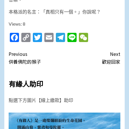
本格派的名言：「真相只有一個。」你說呢？
Views: 8
Facebook
Copy
Twitter
Email
Telegram
Line
WeChat
Link
Post
Previous
Next
navigation
供養佛陀的猴子
歡迎回家
有緣人助印
點選下方圖片【線上繳款】助印