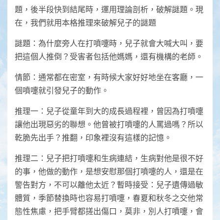
題，後半段快到結尾時，運用理論剖析，破解謎題。現
在，我們就用本格推理來破解兒子的謎題
謎題：為什麼旁人在打噴嚏時，兒子就會大喊大叫，要
把這個人推倒？受害者包括他媽媽，還有機構的老師。
情節：通常都在密室，有時候大家好好地坐在客廳，一
個噴嚏就引發兒子的動作。
推理一：兒子從童年到大的成長過程裡，曾因為打噴嚏
讓他出現惡劣的聯想。他曾被打噴嚏的人罵過嗎？所以
乾脆先出手？推翻，印象裡沒有這樣的記憶。
推理二：兒子把打噴嚏和生病連結，生病對他是很不好
的事，他做的動作，是想安慰那個打噴嚏的人，還是在
警告對方，不可以離他太近？暫時接受：兒子遺傳過敏
體質，季節替換時也容易打噴嚏，春夏和秋冬之交他常
態性焦慮，把手臂都搓出傷口，莫非，別人打噴嚏，會