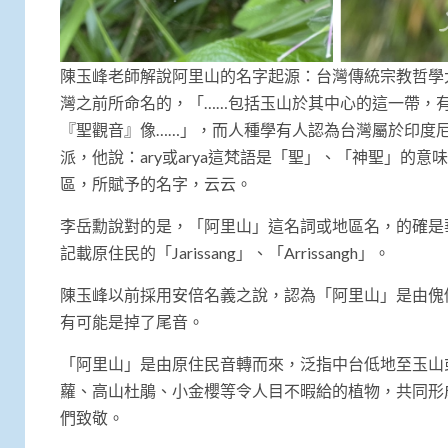
陳玉峰老師解說阿里山的名字起源：台灣傳統宗教哲學
灣之前所命名的，「……包括玉山於其中心的這一帶，
『聖觀音』像……」，而人種學有人認為台灣屬於印度
派，他說：ary或arya這梵語是「聖」、「神聖」
區，所賦予的名字，云云。
李岳勳說對的是，「阿里山」這名詞或地區名，的確是華
記載原住民的「Jarissang」、「Arrissangh」。
陳玉峰以前採用安倍名義之說，認為「阿里山」是由傀儡
有可能是掉了尾音。
「阿里山」是由原住民音轉而來，泛指中台低地至玉山
蘿、高山杜鵑、小金櫻等令人目不暇給的植物，共同形
們致敬。