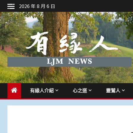
Skip
2026 年 8 月 6 日
to
content
有緣人介紹
心之道
靈鷲人