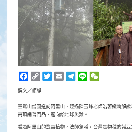
Facebook
Copy
Twitter
Email
Telegram
Line
WeCha
Link
撰文／顏靜
靈鷲山僧團造訪阿里山，經過陳玉峰老師沿著鐵軌解說
高頂誦普門品，迴向給地球災難。
看過阿里山的豐富植物，法師驚嘆，台灣是物種的諾亞