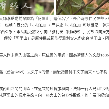
大師李岳勳前輩認為「阿里山」這個名字，是台灣原住民在華人
有一座朝向西北的『小塔山』，而這座『小塔山』可以說是一尊
尼西亞系，李岳勳更將之引向「雅利安（阿里安）」民族流向東
的意味，假設「阿里山」是原住民或鄒族從雅利安人帶來台灣玉山、
人尚未進入山區之前，原住民的用詞，因為荷蘭人的文獻163
（台語Kalei）丟失了K的音，而後諧音轉中文字而來。也不對
或內山之間的山區，在這次的短暫旅程間，法師一行人見到毛地
成阿里山的楓木生態。向一座大山的包容性致敬，也向留下紀錄