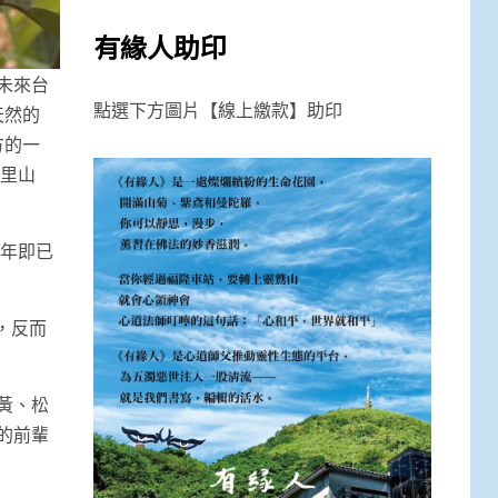
有緣人助印
未來台
點選下方圖片【線上繳款】助印
天然的
方的一
阿里山
6年即已
，反而
黃、松
的前輩