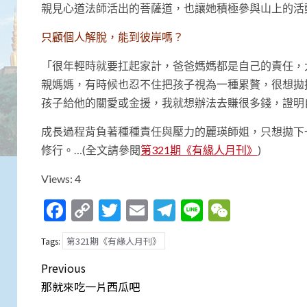
親見心道法師活出的菩薩道，也讓她積極參與山上的活
只顧個人解脫，能到彼岸嗎？
「很年輕時就要扛起家計，爸爸媽媽都是自己的責任，
親媽媽，有時候也忍不住把孩子視為一種累贅，很想拋
孩子給他的關愛或金援，我就想辦法去賺很多錢，證明
成長過程背負著種種責任與壓力的麗瑛師姐，只想拋下
修行。…(全文請參閱
第321期《有緣人月刊》
)
Views: 4
Facebook
Copy
Twitter
Email
Telegram
Line
WeCha
Link
第321期《有緣人月刊》
Tags:
Post
Previous
navigation
那就來吃一片西瓜吧