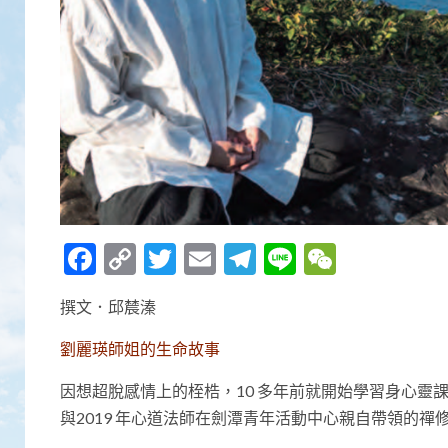
Facebook
Copy
Twitter
Email
Telegram
Line
WeCha
Link
撰文．邱辳溱
劉麗瑛師姐的生命故事
因想超脫感情上的桎梏，10 多年前就開始學習身心
與2019 年心道法師在劍潭青年活動中心親自帶領的