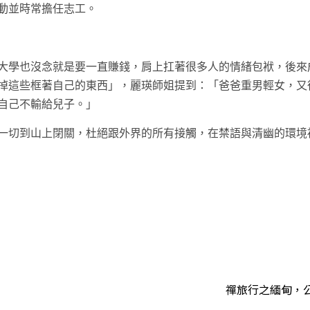
動並時常擔任志工。
大學也沒念就是要一直賺錢，肩上扛著很多人的情緒包袱，後來
掉這些框著自己的東西」，麗瑛師姐提到：「爸爸重男輕女，又
自己不輸給兒子。」
一切到山上閉關，杜絕跟外界的所有接觸，在禁語與清幽的環境
t
禪旅行之緬甸，