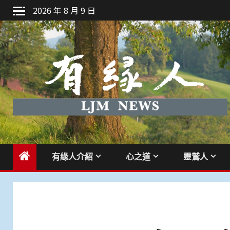
Skip
2026 年 8 月 9 日
to
content
有緣人介紹
心之道
靈鷲人