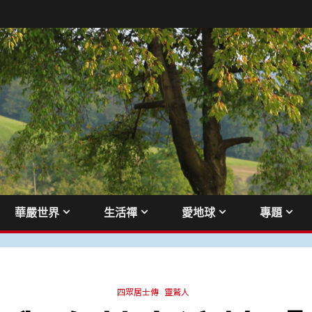
華嚴世界
生活禪
愛地球
專題
四眾居士傳
靈鷲人