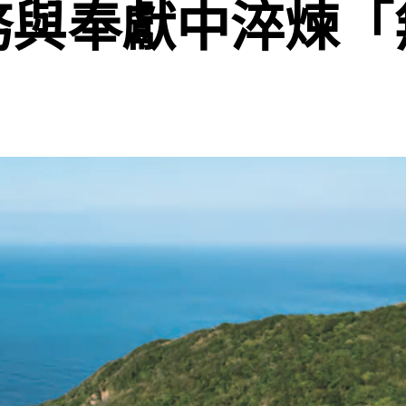
務與奉獻中淬煉「