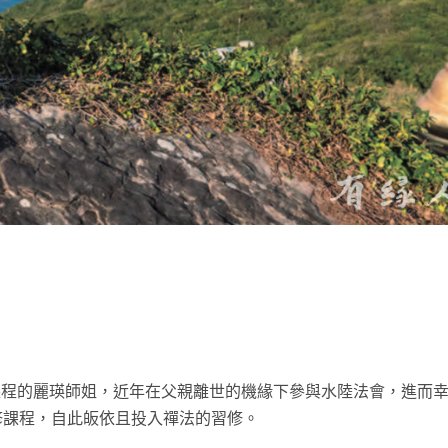
t
靈課程的麗瑛師姐，近年在父親離世的機緣下參與水陸法會，進而
禪修課程，自此皈依且投入禪法的習修。