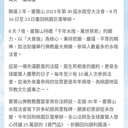
睽違 2 年，靈鷲山 2023 年第 30 屆水陸空大法會，8 月
16 日至 23 日重回桃園巨蛋舉辦。
8 天 7 夜，靈鷲山持續「千年水陸、萬世慈悲」的願
力，以「大普施」為核心，秉持悲願、嚴謹、平等的精
神，如法如儀舉行佛教最大規模、參與人數最多的水陸
法會。
這是一場充滿歡喜的法筵，是生死相會的邀約，更是全
球靈鷲人團聚的日子，每年至少有 10 萬人次參與法
會，從海外來臺參與的信眾更是年年俱增，為桃園地區
宗教文化盛事之一。
靈鷲山佛教教團當家常存法師說，走過 30 年，靈鷲山
水陸法會寫下許多紀錄與里程碑，願景初衷卻從未改
變，今年回到桃園巨蛋舉辦，全山法師及全球靈鷲人發
心持誦 25 萬部的《普門品》，祈願回向順利圓滿。