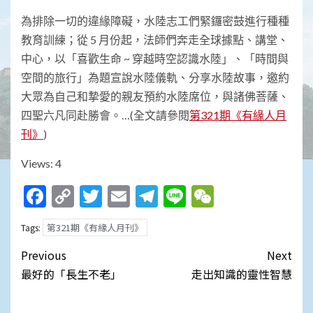
為排除一切的違緣障礙，水陸志工們緊鑼密鼓進行種種
教育訓練；從 5 月份起，法師們奔走全球據點、講堂、
中心，以「喜歡生命 ~ 穿越時空認識水陸」、「時間與
空間的旅行」為題宣說水陸儀軌、分享水陸故事，邀約
大眾為自己和摯愛的親友預約水陸席位，與諸佛菩薩、
四聖六凡同赴勝會。…(全文請參閱
第321期《有緣人月
刊》
)
Views: 4
Facebook
Copy
Twitter
Email
Telegram
Line
WeChat
Link
第321期《有緣人月刊》
Tags:
Post
Previous
Next
navigation
最好的「長生不老」
走出知識的靈性智慧