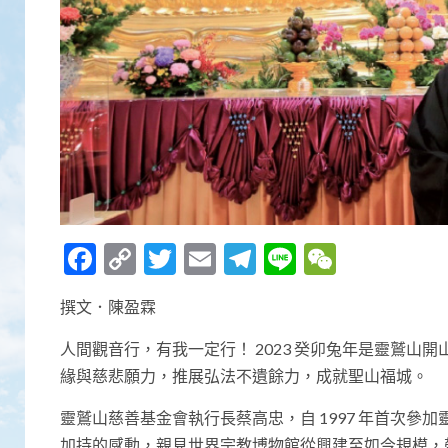
Facebook
Copy
Twitter
Email
Telegram
Line
WeCha
Link
撰文．陳盈霖
人間觀音行，有我一定行！ 2023 癸卯兔年是靈鷲山
緣與慈悲願力，推展弘法不遺餘力，成就聖山福城。
靈鷲山慈善基金會執行長蔡高忠，自 1997 年首次參
加持的感動，親見世界宗教博物館從興建至如今規模，