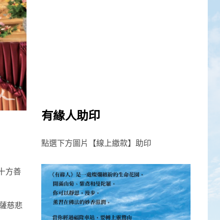
有緣人助印
點選下方圖片【線上繳款】助印
十方善
菩薩慈悲