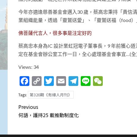
今年亦適逢慈善基金會邁入30 歲，蔡高忠秉持「責
業組織能量，透過「靈鷲送愛」、「靈鷲送福（food
佛菩薩代言人，很多事是注定好的
蔡高忠本身為IC 設計業虹冠電子董事長，9 年前獲
定在基金會辦公室工作一日，全心處理基金會事宜…(全
Views: 34
Facebook
Copy
Twitter
Email
Telegram
Line
WeCha
Link
第320期《有緣人月刊》
Tags:
Post
Previous
navigation
何語，護持25 載推動制度化