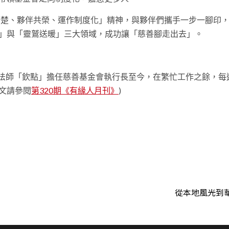
信清楚、夥伴共榮、運作制度化」精神，與夥伴們攜手一步一腳印
）」與「靈鷲送暖」三大領域，成功讓「慈善腳走出去」。
心道法師「欽點」擔任慈善基金會執行長至今，在繁忙工作之餘，每
文請參閱
第320期《有緣人月刊》
)
t
從本地風光到