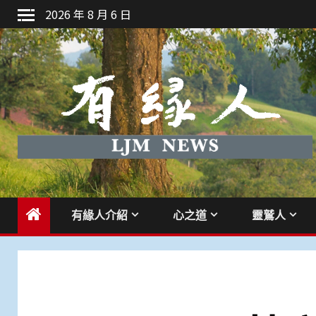
Skip
2026 年 8 月 6 日
to
content
有緣人介紹
心之道
靈鷲人