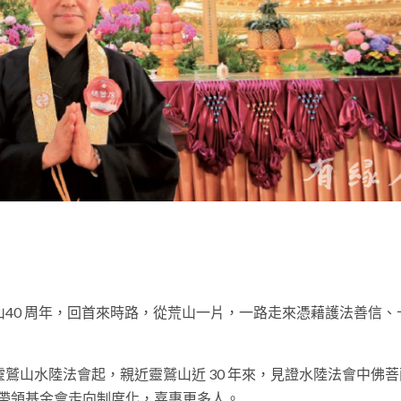
t
開山40 周年，回首來時路，從荒山一片，一路走來憑藉護法善信、
加靈鷲山水陸法會起，親近靈鷲山近 30 年來，見證水陸法會中佛
帶領基金會走向制度化，嘉惠更多人。