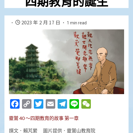
四期教育的誕生
2023 年 2 月 17 日
1 min read
Facebook
Copy
Twitter
Email
Telegram
Line
WeChat
Link
靈鷲 40 ～四期教育的故事 第一章
撰文．賴芃縈 圖片提供．靈鷲山教育院