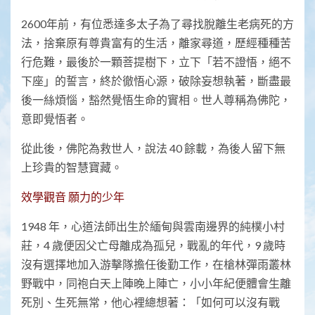
2600年前，有位悉達多太子為了尋找脫離生老病死的方
法，捨棄原有尊貴富有的生活，離家尋道，歷經種種苦
行危難，最後於一顆菩提樹下，立下「若不證悟，絕不
下座」的誓言，終於徹悟心源，破除妄想執著，斷盡最
後一絲煩惱，豁然覺悟生命的實相。世人尊稱為佛陀，
意即覺悟者。
從此後，佛陀為救世人，說法 40 餘載，為後人留下無
上珍貴的智慧寶藏。
效學觀音 願力的少年
1948 年，心道法師出生於緬甸與雲南邊界的純樸小村
莊，4 歲便因父亡母離成為孤兒，戰亂的年代，9 歲時
沒有選擇地加入游擊隊擔任後勤工作，在槍林彈雨叢林
野戰中，同袍白天上陣晚上陣亡，小小年紀便體會生離
死別、生死無常，他心裡總想著：「如何可以沒有戰