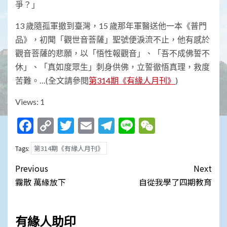
爭？」
13 歲隨孤軍撤到臺灣，15 歲那年軍醫送他一本《普門
品》，初聞「觀世音菩薩」聖號便淚流不止，他有感於
觀音菩薩的悲願，以「悟性報觀音」、「吾不成佛誓不
休」、「真如度眾生」刺身供佛，立誓徹悟真理，救度
苦難。…(全文請參閱
第314期《有緣人月刊》
)
Views: 1
Facebook
Copy
Twitter
Email
Telegram
Line
WeChat
Link
第314期《有緣人月刊》
Tags:
Post
Previous
Next
navigation
霧散 萬緣放下
自從我學了四期教育
有緣人助印