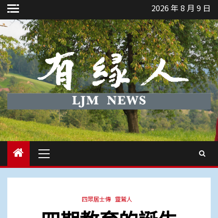
Skip
2026 年 8 月 9 日
to
content
Primary
Menu
四眾居士傳
靈鷲人