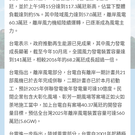
瓩，並於上午5時15分達到117.3萬瓩新高，佔當下整體
負載達到約5%。其中陸域風力達到57.0萬瓩，離岸風電
60.3萬瓩，離岸風力機組陸續運轉，已逐漸成為風電主
力。
台電表示，政府推動再生能源已見成果，其中風力發電
成長顯著，截至今年10月底，全國風力發電裝置容量達
到141萬瓩，相較2016年的68.2萬瓩成長超過一倍。
台電指出，離岸風電部分，台電自有離岸一期計畫共21
部風機已於去年完成併聯，二期計畫亦已於本月初動
工，預計2025年併聯發電後年發電量可達10億度。民
間企業包含大彰化風場、彰芳一期風場等案場正如火如
荼地施工當中，加上台電自有案場40.37萬瓩的開發容
量目標，預估全台灣2025年離岸風電裝置容量可達560
萬瓩(5.6GW)。
台電進一步指出，陸域風電部分，台電自2001年起積極