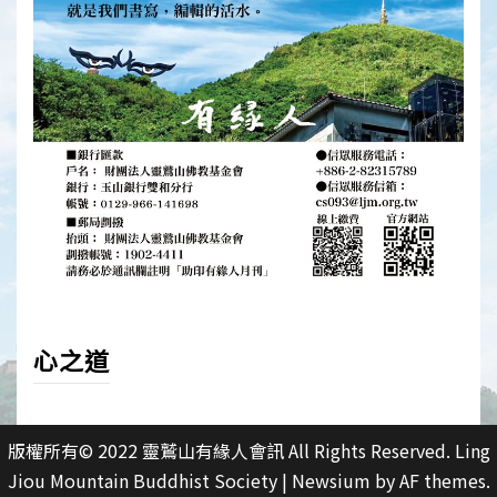
心之道
版權所有© 2022 靈鷲山有緣人會訊 All Rights Reserved. Ling
Jiou Mountain Buddhist Society
|
Newsium
by AF themes.