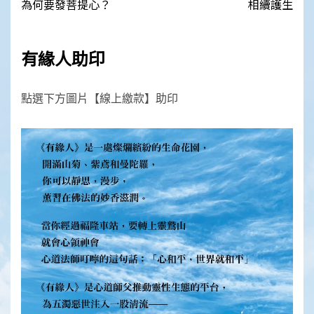
navigation
為何要發菩提心？
相續護生
有緣人助印
點選下方圖片【線上繳款】助印