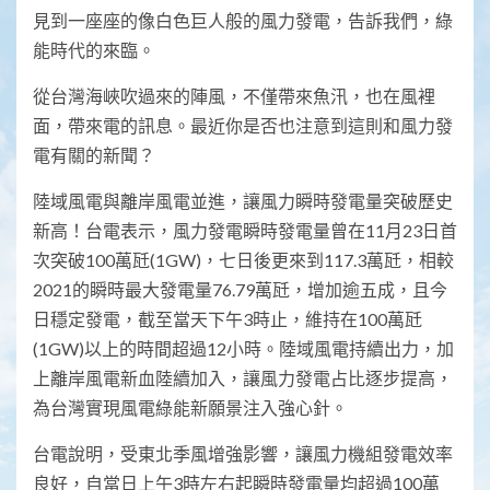
見到一座座的像白色巨人般的風力發電，告訴我們，綠
能時代的來臨。
從台灣海峽吹過來的陣風，不僅帶來魚汛，也在風裡
面，帶來電的訊息。最近你是否也注意到這則和風力發
電有關的新聞？
陸域風電與離岸風電並進，讓風力瞬時發電量突破歷史
新高！台電表示，風力發電瞬時發電量曾在11月23日首
次突破100萬瓩(1GW)，七日後更來到117.3萬瓩，相較
2021的瞬時最大發電量76.79萬瓩，增加逾五成，且今
日穩定發電，截至當天下午3時止，維持在100萬瓩
(1GW)以上的時間超過12小時。陸域風電持續出力，加
上離岸風電新血陸續加入，讓風力發電占比逐步提高，
為台灣實現風電綠能新願景注入強心針。
台電說明，受東北季風增強影響，讓風力機組發電效率
良好，自當日上午3時左右起瞬時發電量均超過100萬