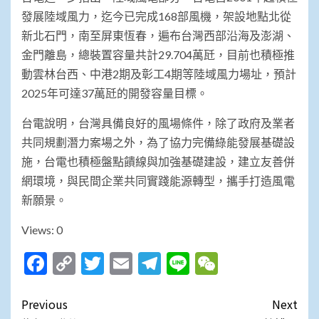
發展陸域風力，迄今已完成168部風機，架設地點北從
新北石門，南至屏東恆春，遍布台灣西部沿海及澎湖、
金門離島，總裝置容量共計29.704萬瓩，目前也積極推
動雲林台西、中港2期及彰工4期等陸域風力場址，預計
2025年可達37萬瓩的開發容量目標。
台電說明，台灣具備良好的風場條件，除了政府及業者
共同規劃潛力案場之外，為了協力完備綠能發展基礎設
施，台電也積極盤點饋線與加強基礎建設，建立友善併
網環境，與民間企業共同實踐能源轉型，攜手打造風電
新願景。
Views: 0
Facebook
Copy
Twitter
Email
Telegram
Line
WeChat
Link
Post
Previous
Next