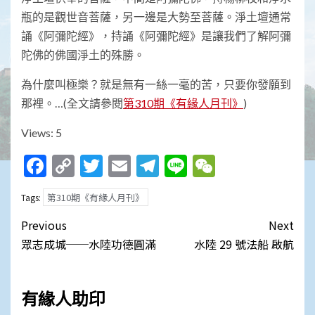
瓶的是觀世音菩薩，另一邊是大勢至菩薩。淨土壇通常
誦《阿彌陀經》，持誦《阿彌陀經》是讓我們了解阿彌
陀佛的佛國淨土的殊勝。
為什麼叫極樂？就是無有一絲一毫的苦，只要你發願到
那裡。…(全文請參閱
第310期《有緣人月刊》
)
Views: 5
Facebook
Copy
Twitter
Email
Telegram
Line
WeChat
Link
第310期《有緣人月刊》
Tags:
Post
Previous
Next
navigation
眾志成城──水陸功德圓滿
水陸 29 號法船 啟航
有緣人助印