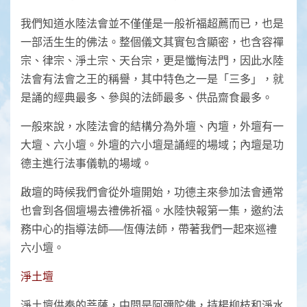
我們知道水陸法會並不僅僅是一般祈福超薦而已，也是
一部活生生的佛法。整個儀文其實包含顯密，也含容禪
宗、律宗、淨土宗、天台宗，更是懺悔法門，因此水陸
法會有法會之王的稱譽，其中特色之一是「三多」，就
是誦的經典最多、參與的法師最多、供品齋食最多。
一般來說，水陸法會的結構分為外壇、內壇，外壇有一
大壇、六小壇。外壇的六小壇是誦經的場域；內壇是功
德主進行法事儀軌的場域。
啟壇的時候我們會從外壇開始，功德主來參加法會通常
也會到各個壇場去禮佛祈福。水陸快報第一集，邀約法
務中心的指導法師──恆傳法師，帶著我們一起來巡禮
六小壇。
淨土壇
淨土壇供奉的菩薩，中間是阿彌陀佛，持楊柳枝和淨水