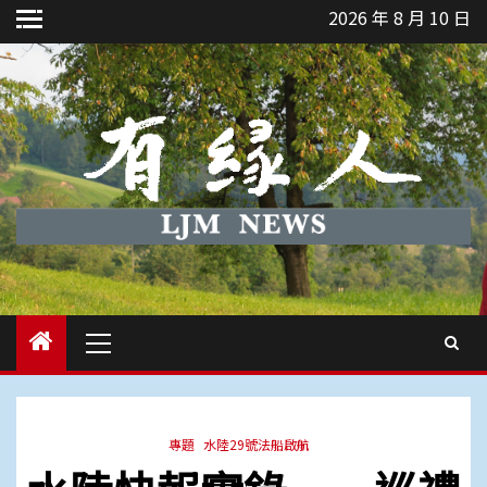
Skip
2026 年 8 月 10 日
to
content
Primary
Menu
專題
水陸29號法船啟航