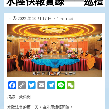
水陸快報實錄──巡禮
2022 年 10 月 17 日
1 min read
Facebook
Copy
Twitter
Email
Telegram
Line
WeChat
Link
摘錄．黃渝閔
水陸法會的第一天，由外壇誦經開始。