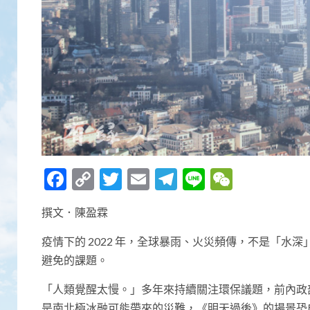
Facebook
Copy
Twitter
Email
Telegram
Line
WeCha
Link
撰文．陳盈霖
疫情下的 2022 年，全球暴雨、火災頻傳，不是「
避免的課題。
「人類覺醒太慢。」多年來持續關注環保議題，前內政
是南北極冰融可能帶來的災難，《明天過後》的場景恐