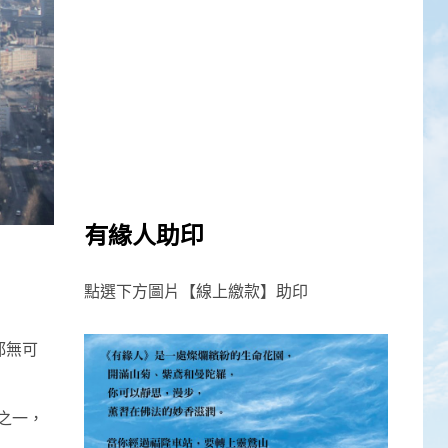
有緣人助印
點選下方圖片【線上繳款】助印
都無可
之一，