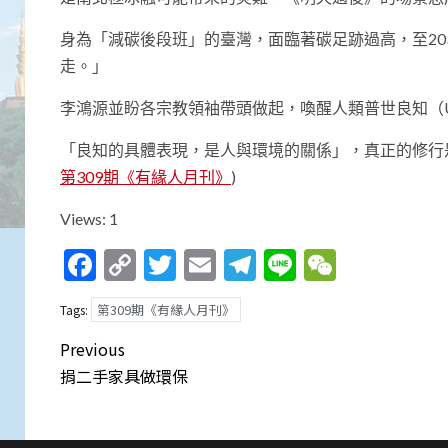
身為「減碳後段班」的臺灣，面臨著碳足跡過高，至203
走。」
李鴻源並盼各宗教領袖帶頭做起，喚醒人類普世良知（Univer
「良知的具體表現，是人與環境的關係」，真正的修行
第309期《有緣人月刊》
)
Views: 1
Facebook
Copy
Twitter
Email
Telegram
Line
WeCha
Link
第309期《有緣人月刊》
Tags:
Post
Previous
navigation
捐二手家具做環保