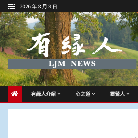
Skip
2026 年 8 月 8 日
to
content
有緣人介紹
心之道
靈鷲人