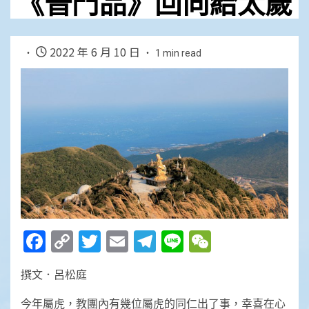
《普門品》回向給太歲
2022 年 6 月 10 日
1 min read
Facebook
Copy
Twitter
Email
Telegram
Line
WeChat
Link
撰文．呂松庭
今年屬虎，教團內有幾位屬虎的同仁出了事，幸喜在心