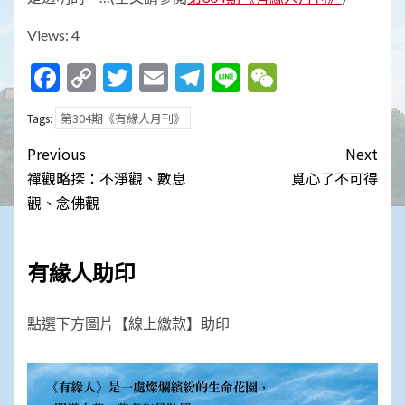
Views: 4
Facebook
Copy
Twitter
Email
Telegram
Line
WeChat
Link
第304期《有緣人月刊》
Tags:
Post
Previous
Next
navigation
禪觀略探：不淨觀、數息
覓心了不可得
觀、念佛觀
有緣人助印
點選下方圖片【線上繳款】助印