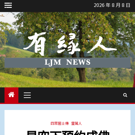
Skip
2026 年 8 月 8 日
to
content
Primary
Menu
四眾居士傳
靈鷲人