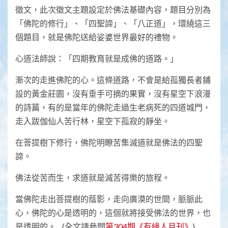
徵文，此次徵文主題設定於佛法基礎內容，題目分別為
「佛陀的修行」、「四聖諦」、「八正道」，環繞這三
個題目，就是佛陀送給娑婆世界最好的禮物。
心道法師說：「四期教育就是成佛的道路。」
漸次的走進佛陀的心。這條道路，不會是給孤獨長者鋪
設的黃金莊園，沒有垂手可摘的果實，沒有星空下浪漫
的詩篇，有的是當年的佛陀走過生老病死的四道城門，
走入跋伽仙人苦行林，星空下孤寂的靜坐。
在菩提樹下修行，佛陀明瞭苦集滅道就是佛法的四聖
諦。
佛法從苦而生，求道就是滅苦得樂的旅程。
當佛陀走出菩提樹的蔭影，走向廣漠的世間，脈脈此
心，佛陀的心是透明的，這個就將接受佛法的世界，也
是透明的。…(全文請參閱
第304期《有緣人月刊》
)