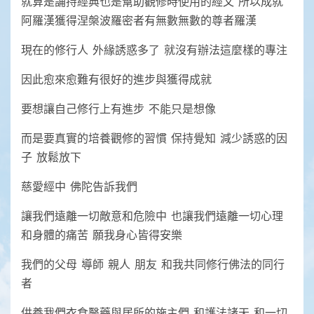
就算是誦持經典也是幫助觀修時使用的經文 所以成就
阿羅漢獲得涅槃波羅密者有無數無數的尊者羅漢
現在的修行人 外緣誘惑多了 就沒有辦法這麼樣的專注
因此愈來愈難有很好的進步與獲得成就
要想讓自己修行上有進步 不能只是想像
而是要真實的培養觀修的習慣 保持覺知 減少誘惑的因
子 放鬆放下
慈愛經中 佛陀告訴我們
讓我們遠離一切敵意和危險中 也讓我們遠離一切心理
和身體的痛苦 願我身心皆得安樂
我們的父母 導師 親人 朋友 和我共同修行佛法的同行
者
供養我們衣食醫藥與居所的施主們 和護法諸天 和一切