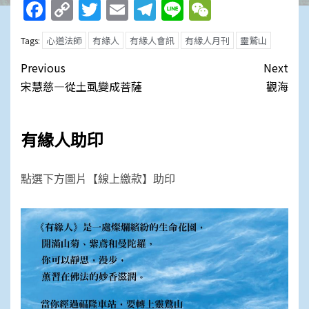
Facebook
Copy
Twitter
Email
Telegram
Line
WeChat
Link
心道法師
有緣人
有緣人會訊
有緣人月刊
靈鷲山
Tags:
Post
Previous
Next
navigation
宋慧慈—從土虱變成菩薩
觀海
有緣人助印
點選下方圖片【線上繳款】助印