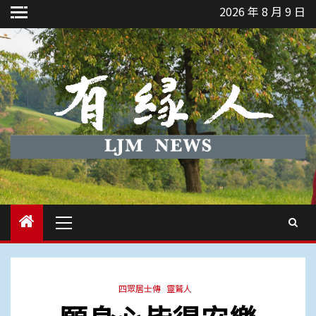
Skip
2026 年 8 月 9 日
to
content
Primary
Menu
四眾居士傳
靈鷲人