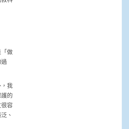
是「做
的過
外，我
保護的
友很容
廣泛、