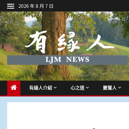
Skip
2026 年 8 月 7 日
to
content
有緣人介紹
心之道
靈鷲人