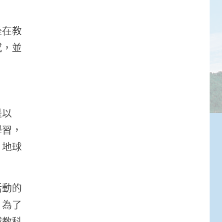
坐在教
感，並
是以
學習，
、地球
活動的
，為了
越教科