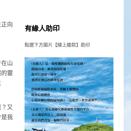
生正向
有緣人助印
點選下方圖片【線上繳款】助印
步在山
然的靈
生
樣？又
會是我