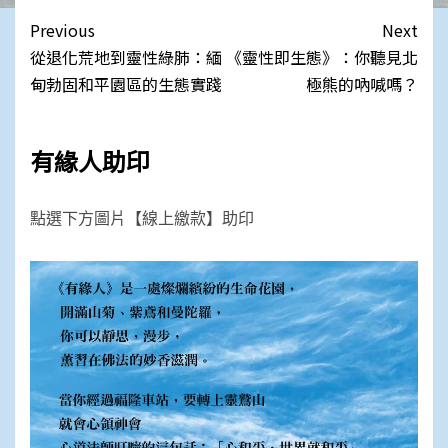
Link
Post
Previous
Next
navigation
從退化荒地到靈性綠肺：緬
《靈性即生態》：你聽見北
甸勃固和平園區的生態實踐
極熊的吶喊嗎？
有緣人助印
點選下方圖片【線上繳款】助印