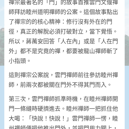
禪宗最著名的「門」的故事首推雲門文偃禪
師拜訪睦州道明禪師的公案。這個故事點出
了禪宗的的核心精神：修行沒有外在的門
徑，真正的解脫必須打破對立，當下覺悟。
所以，蔣萬安回答「人在內」或是「人在門
外」都不是究竟的禪，都要被龍山禪師斬了
小指頭。
這則禪宗公案說，雲門禪師前往參訪睦州禪
師，前兩次都被關在門外不得其門而入。
第三次，雲門禪師抓準時機，在睦州禪師開
門一條縫時硬擠進去。睦州禪師一把抓住他
大喝：「快說！快說！」雲門禪師一愣，睦
州禪師便把他推出門外，並把門用力關上，