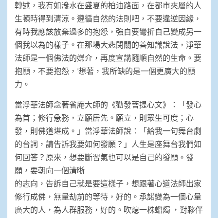
轉述，我有如潑水在盛夏的柏油路面，在都市夾層的人
生頓時得到清涼。遵循自然的法則吧，不要違逆因緣，
有時我應該放棄過多的抱怨，強自要彎折自己變成另一
個我以為的樣子。在那場大悲閉關的善知識說法，淨華
法師是一個佛法的媒介，再度宣講隨順自然的生命。要
抱願，不要抱怨，’想著，我所缺的是一個更廣大的願
力。
當淨華法師念著省庵大師的《勸發菩提心文》：「發心
為首；修行急務，立願居先。願立，則眾生可度；心
發，則佛道堪成。」當淨華法師說：「給我一句舞台劇
的台詞，請告訴我要如何發願？」人生是座舞台我們如
何回答？原來，想要斷習氣也可以是自己的發願。發
願，要朝向一個清晰
的志向，告訴自己就是要這樣子，想跟著心道法師出家
修行成佛，無量劫前的等待，好的。承諾變為一個心量
廣大的人，為人群服務，好的。吹熄一株蠟燭 ，對夥伴