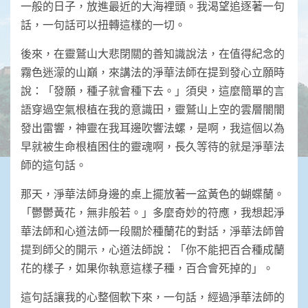
一般的日子，放進最近的大海裡頭。我渴望追逐著一句
話，一句話可以扭轉這樣的一切。
後來，在靈鷲山大悲閉關的善知識說法，在值得紀念的
霧色迷濛的山巔，來講法的淨華法師在提到發心立願時
說：「發願，種子就會種下去。」須臾，這麼簡單的言
語穿過空氣根植在我的意識田，靈鷲山上空的雲層闇闇
發出雷響，神靈在我耳邊吹響法螺，是啊，我這個以為
早就被生命根植困住的靈魂啊，長久等待的就是淨華法
師的這句話。
那天，淨華法師身邊的桌上擺放著一盆黃色的蝴蝶蘭。
「鬱鬱黃花，無非般若。」多麼奇妙的符應，我想起淨
華法師和心道法師一段關於種蘭花的對話，淨華法師曾
提到師父的開示，心道法師說：「你不能把百合種成蘭
花的樣子，如果你執意這樣子種，百合會死掉的」。
這句話讓我的心整個軟下來，一句話，經過淨華法師的