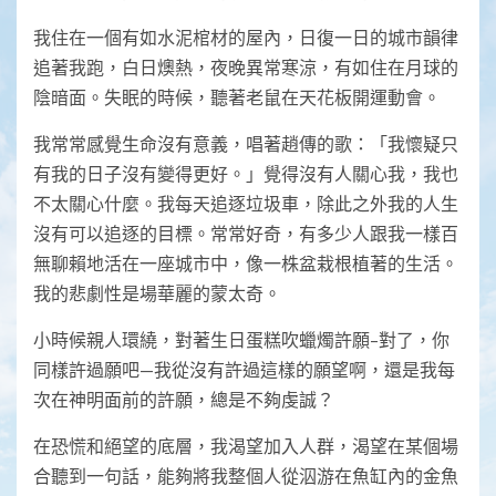
我住在一個有如水泥棺材的屋內，日復一日的城市韻律
追著我跑，白日燠熱，夜晚異常寒涼，有如住在月球的
陰暗面。失眠的時候，聽著老鼠在天花板開運動會。
我常常感覺生命沒有意義，唱著趙傳的歌：「我懷疑只
有我的日子沒有變得更好。」覺得沒有人關心我，我也
不太關心什麼。我每天追逐垃圾車，除此之外我的人生
沒有可以追逐的目標。常常好奇，有多少人跟我一樣百
無聊賴地活在一座城市中，像一株盆栽根植著的生活。
我的悲劇性是場華麗的蒙太奇。
小時候親人環繞，對著生日蛋糕吹蠟燭許願–對了，你
同樣許過願吧—我從沒有許過這樣的願望啊，還是我每
次在神明面前的許願，總是不夠虔誠？
在恐慌和絕望的底層，我渴望加入人群，渴望在某個場
合聽到一句話，能夠將我整個人從泅游在魚缸內的金魚