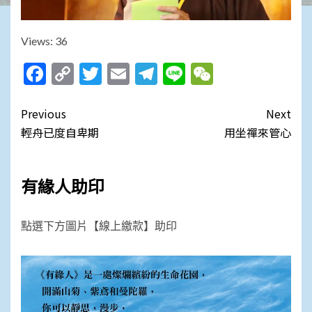
Views: 36
Facebook
Copy
Twitter
Email
Telegram
Line
WeChat
Link
Post
Previous
Next
navigation
輕舟已度自卑期
用坐禪來管心
有緣人助印
點選下方圖片【線上繳款】助印