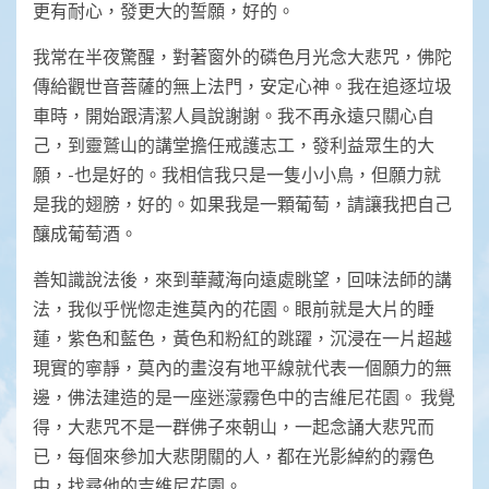
更有耐心，發更大的誓願，好的。
我常在半夜驚醒，對著窗外的磷色月光念大悲咒，佛陀
傳給觀世音菩薩的無上法門，安定心神。我在追逐垃圾
車時，開始跟清潔人員說謝謝。我不再永遠只關心自
己，到靈鷲山的講堂擔任戒護志工，發利益眾生的大
願，-也是好的。我相信我只是一隻小小鳥，但願力就
是我的翅膀，好的。如果我是一顆葡萄，請讓我把自己
釀成葡萄酒。
善知識說法後，來到華藏海向遠處眺望，回味法師的講
法，我似乎恍惚走進莫內的花園。眼前就是大片的睡
蓮，紫色和藍色，黃色和粉紅的跳躍，沉浸在一片超越
現實的寧靜，莫內的畫沒有地平線就代表一個願力的無
邊，佛法建造的是一座迷濛霧色中的吉維尼花園。 我覺
得，大悲咒不是一群佛子來朝山，一起念誦大悲咒而
已，每個來參加大悲閉關的人，都在光影綽約的霧色
中，找尋他的吉維尼花園。