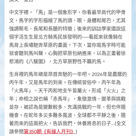
中文字裡，「馬」是一個象形字，你看最早商代的甲骨
文，馬字的字形描繪了馬的頭、眼、身體和尾巴，尤其
強調鬃毛、長尾和長腿的特徵；後來的訓詁學家還說這
個字活生生是北方騎馬民族發明的──看起來就像騎在
馬背上長嘯馳奔草原的畫面。下次，當你寫馬字時可能
就會聽到馬叫聲，心胸把草原包納進來，以為正畫著徐
悲鴻的《八駿圖》，北方草原野性不羈的馬。
生肖裡的馬年總是昂首奔馳的一年吧。2026年是農曆的
丙午年，又是馬年的到來。在傳統習俗中，丙午年為
「火馬年」，天干丙和地支午皆屬火，形成「火火」之
年；命相之說也稱「赤馬年」，象徵激情、變革與挑戰
並存，被認為是變數較多、充滿挑戰的一年，但也伴隨
機會。在蛇年多災多難多風波，全球都不平靜之後，隨
著而來的這兩把火，告訴我們，休養將息的日子…(全文
請參閱
第350期《有緣人月刊》
)