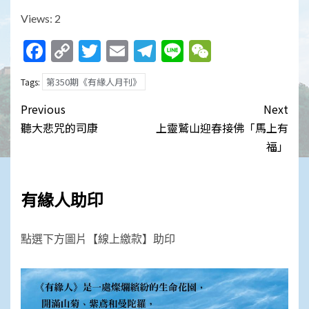
Views: 2
Facebook
Copy
Twitter
Email
Telegram
Line
WeChat
Link
第350期《有緣人月刊》
Tags:
Post
Previous
Next
navigation
聽大悲咒的司康
上靈鷲山迎春接佛「馬上有
福」
有緣人助印
點選下方圖片【線上繳款】助印