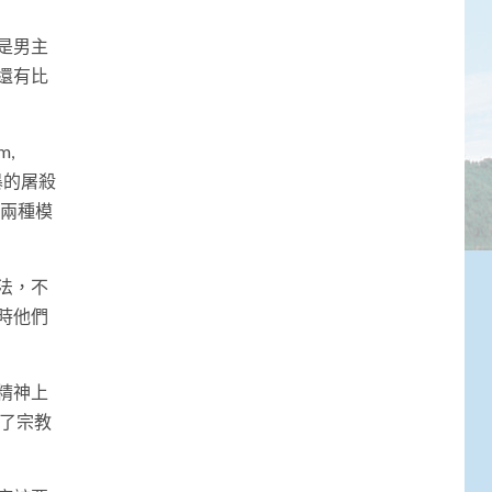
是男主
還有比
m,
暴的屠殺
這兩種模
法，不
時他們
精神上
了宗教