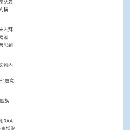
應該要
的構
先去拜
兩廳
苦思到
文物內
就是他屬意
個族
RAA
後來採取