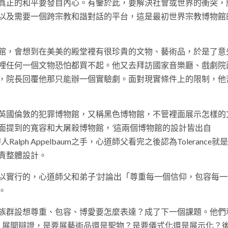
真正的和平要發自內心。有鑒於此，要解決社會或世界的衝突，
以及需要一個跨宗教和諧對話的平台，這是最初世界宗教博物館
館，會想到在美美的殿堂裡有很珍貴的文物、藝術品，於是了意
裡任何一個文物恐怕都買不起。他又去拜訪國家音樂廳、戲劇院
，院長回覆他那只能辦一個實驗劇。面對現實條件上的限制，他
英國倫敦的犯罪博物館，又稱黑色博物館，不管裡面展示怎樣的
面提到的寬容和大屠殺博物館，’這兩個博物館的設計皆出自
ated）創辦人Ralph Appelbaum之手，心道師父看完之後認為Tolerance
責整體設計。
以實行的，心道師父和弟子’討論出「尊重每一個信仰，包容每一
。
族群設想尊重、包容、博愛要怎麼表達？成了下一個課題。他們和
llivan）展開辯證，是要展藝術品還是聖物？是要儀式化還是展示化？