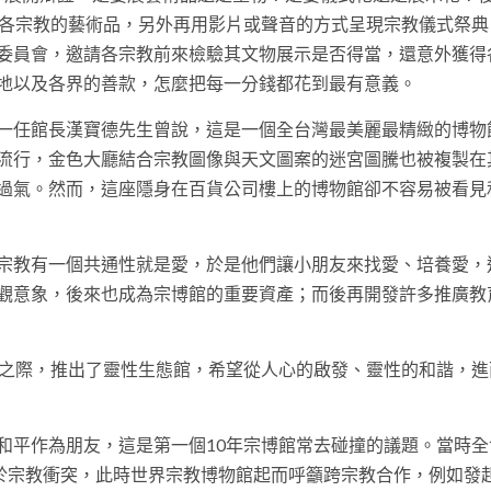
有各宗教的藝術品，另外再用影片或聲音的方式呈現宗教儀式祭典
委員會，邀請各宗教前來檢驗其文物展示是否得當，還意外獲得
地以及各界的善款，怎麼把每一分錢都花到最有意義。
一任館長漢寶德先生曾說，這是一個全台灣最美麗最精緻的博物
流行，金色大廳結合宗教圖像與天文圖案的迷宮圖騰也被複製在
過氣。然而，這座隱身在百貨公司樓上的博物館卻不容易被看見
宗教有一個共通性就是愛，於是他們讓小朋友來找愛、培養愛，
觀意象，後來也成為宗博館的重要資產；而後再開發許多推廣教
年之際，推出了靈性生態館，希望從人心的啟發、靈性的和諧，進
和平作為朋友，這是第一個10年宗博館常去碰撞的議題。當時全
因於宗教衝突，此時世界宗教博物館起而呼籲跨宗教合作，例如發