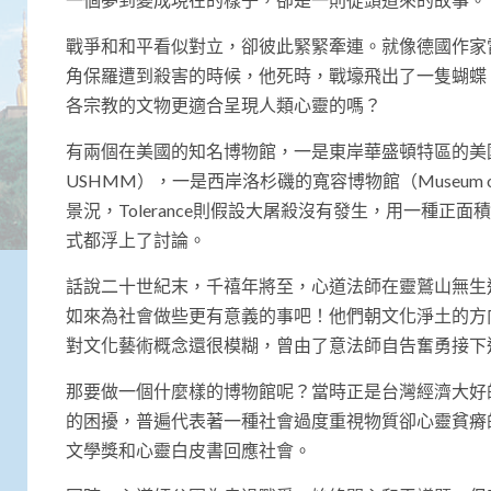
戰爭和和平看似對立，卻彼此緊緊牽連。就像德國作家
角保羅遭到殺害的時候，他死時，戰壕飛出了一隻蝴蝶
各宗教的文物更適合呈現人類心靈的嗎？
有兩個在美國的知名博物館，一是東岸華盛頓特區的美國大屠殺紀念博物館
USHMM），一是西岸洛杉磯的寬容博物館（Museum o
景況，Tolerance則假設大屠殺沒有發生，用一種
式都浮上了討論。
話說二十世紀末，千禧年將至，心道法師在靈鷲山無生
如來為社會做些更有意義的事吧！他們朝文化淨土的方
對文化藝術概念還很模糊，曾由了意法師自告奮勇接下
那要做一個什麼樣的博物館呢？當時正是台灣經濟大好
的困擾，普遍代表著一種社會過度重視物質卻心靈貧瘠
文學獎和心靈白皮書回應社會。