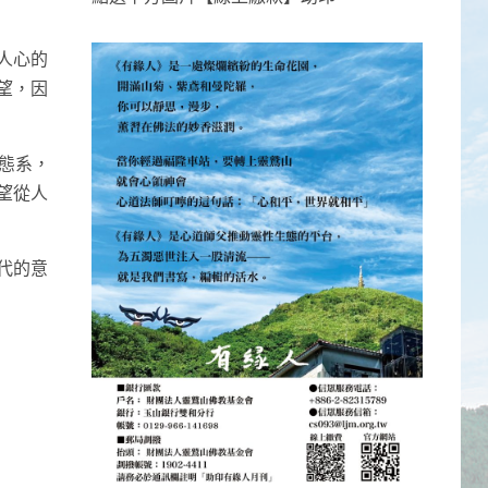
人心的
望，因
態系，
望從人
代的意