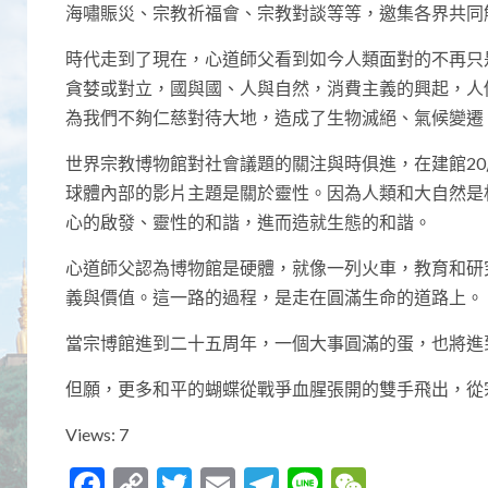
海嘯賑災、宗教祈福會、宗教對談等等，邀集各界共同
時代走到了現在，心道師父看到如今人類面對的不再只
貪婪或對立，國與國、人與自然，消費主義的興起，人
為我們不夠仁慈對待大地，造成了生物滅絕、氣候變遷
世界宗教博物館對社會議題的關注與時俱進，在建館2
球體內部的影片主題是關於靈性。因為人類和大自然是
心的啟發、靈性的和諧，進而造就生態的和諧。
心道師父認為博物館是硬體，就像一列火車，教育和研
義與價值。這一路的過程，是走在圓滿生命的道路上。
當宗博館進到二十五周年，一個大事圓滿的蛋，也將進
但願，更多和平的蝴蝶從戰爭血腥張開的雙手飛出，從
Views: 7
Facebook
Copy
Twitter
Email
Telegram
Line
WeCha