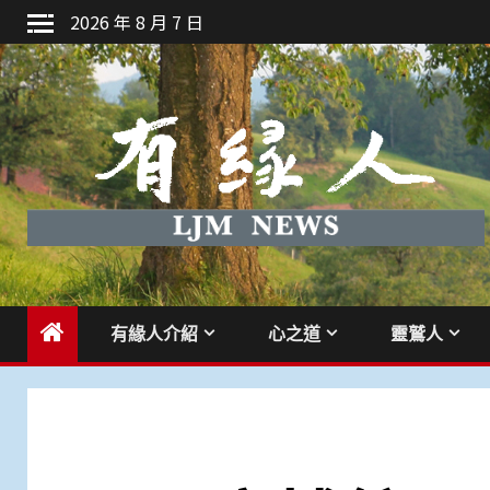
Skip
2026 年 8 月 7 日
to
content
有緣人介紹
心之道
靈鷲人