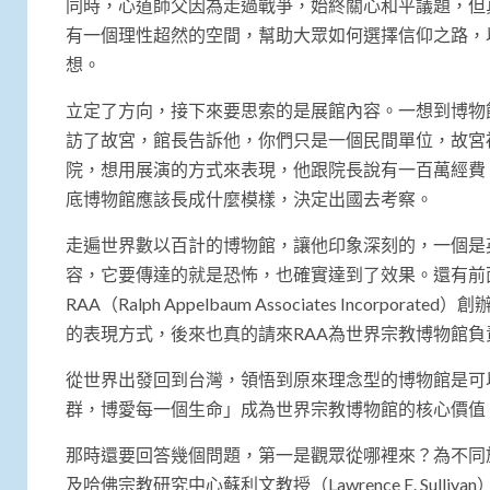
同時，心道師父因為走過戰爭，始終關心和平議題，但
有一個理性超然的空間，幫助大眾如何選擇信仰之路，
想。
立定了方向，接下來要思索的是展館內容。一想到博物
訪了故宮，館長告訴他，你們只是一個民間單位，故宮
院，想用展演的方式來表現，他跟院長說有一百萬經費
底博物館應該長成什麼模樣，決定出國去考察。
走遍世界數以百計的博物館，讓他印象深刻的，一個是
容，它要傳達的就是恐怖，也確實達到了效果。還有前
RAA（Ralph Appelbaum Associates Incorpor
的表現方式，後來也真的請來RAA為世界宗教博物館負
從世界出發回到台灣，領悟到原來理念型的博物館是可
群，博愛每一個生命」成為世界宗教博物館的核心價值
那時還要回答幾個問題，第一是觀眾從哪裡來？為不同
及哈佛宗教研究中心蘇利文教授（Lawrence E. Su