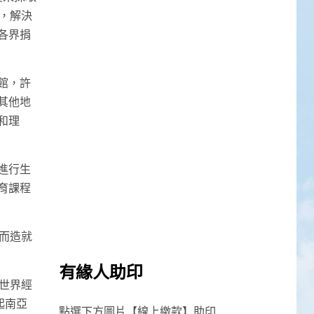
，解決
各界捐
館，許
其他地
和理
進行生
育課程
而造就
有緣人助印
世界經
起南亞
點選下方圖片【線上繳款】助印