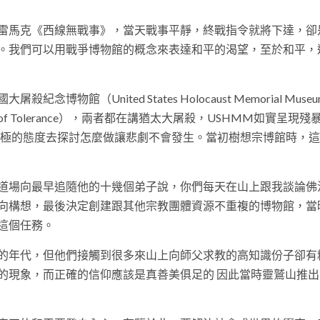
雷馬克《西線無戰事》，當天戰事平靜，終戰指令就將下達，卻
。我們可以用戰爭博物館的概念來表達和平的渴望，至於和平，
（United States Holocaust Memorial Museu
f Tolerance），兩者都在講猶太大屠殺，USHMM如實呈現殘
正面積極的態度去探討怎麼做讓悲劇不會發生。當初樹想宗博館時，
道場向最早追隨他的十幾個弟子說，你們每天在山上跟我談論佛
向構想，最後決定創建跟其他宗教團體資源不重複的博物館，當
這個任務。
的年代，但他們接觸到很多來山上向師父求教的高知識份子卻有
的現象，而正確的信仰應該是真善美俱足的 因此當時靈鷲山推出