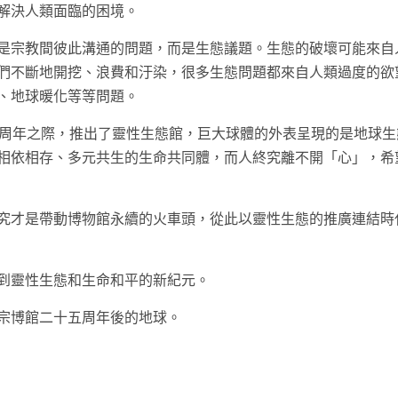
解決人類面臨的困境。
是宗教間彼此溝通的問題，而是生態議題。生態的破壞可能來自
們不斷地開挖、浪費和汙染，很多生態問題都來自人類過度的欲
、地球暖化等等問題。
0周年之際，推出了靈性生態館，巨大球體的外表呈現的是地球生
相依相存、多元共生的生命共同體，而人終究離不開「心」，希
究才是帶動博物館永續的火車頭，從此以靈性生態的推廣連結時
到靈性生態和生命和平的新紀元。
宗博館二十五周年後的地球。
t