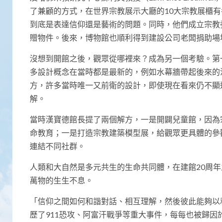
了兼顧的方式，在世界宗教展示大廳的10大宗教展櫃
到底是表達信仰還是藝術的問題。同時，他們成立宗教
贈物件。後來，博物館也順利得到建設公司老闆捐助場
沒想到開館之後，觀眾從哪裡來？成為另一個考驗。第
多設計概念在當時都是最新的，例如水幕牆帶起後來的
方，許多當時唯一又前衛的設計，即使現在看來仍不顯
解。
當時漢寶德館長提了兩個解方，一是開闢兒童館，因為
命教育；一是打造宗教建築模型展，給觀眾更具體的參
連結不同社群。
人類和大自然是多元共生的生命共同體，在建館20周
萬物的生生不息。
「信仰之間如何和諧對話、相互理解，然後彼此能夠以
歷了911恐攻、阿富汗戰爭等重大事件，每每也被歸