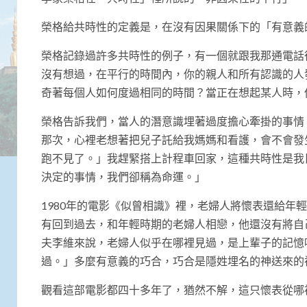
榮格給共時性的定義是，在沒有因果關係下的「有意義
榮格記錄過許多共時性的例子，有一個就跟我那通電話
沒有想過，在平行的時間內，你的親人和所有認識的人
奇著每個人如何度過相同的時間？當正在想起某人時，
榮格告訴我們，當人的潛意識埋著過度擔心牽掛的事情
那次，心裡老想著把兒子託給我媽媽和看護，會不會發
跑不見了。」我趕緊搭上計程車回家，這種共時性是我
決定的事情，我們卻稱為命運。」
1980年的電影《似曾相識》裡，老婦人將懷表還給年
有回到過去，和年輕時期的老婦人相戀，他還沒有將自
夫李維來說，老婦人似乎在哪裡見過，是上輩子的記憶
過。」多麼有意義的巧合，巧合是隱姓埋名的神送來的
觀看這部電影都四十多年了，猶然不解，這只懷表從哪