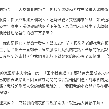
的巧合」，因為如此的巧合，你甚至懷疑兩者存在某種因果關係
很像，你突然想起某個親人，這時候親人突然傳來訊息。如果這
發生什麼事，當你優閒地喝著下午茶，某位親人正發生了大劫數
他恰好也想著你的機率有多高？
，你愈是擔心，就愈常發生。譬如20年前，張復隆老師找我在板
生事情？整天一直想著，果然就接到媽媽的電話，著急的語氣說
日後噩夢的素材。但我們真能放下對兒女的擔心嗎？榮格說：「
輕的克里斯多夫李維，說：「回來我身邊。」那時刻克里斯多夫
己的懷表送給她。因果就在時間的接合點輪迴相遇，對年輕的克
嗎？我想起剛當人父的他跟我說的：「我跟我的小女兒好像在哪
禮物。
裡來的？一只輪迴的懷表如同親子關係，就是讓人神祕不解。