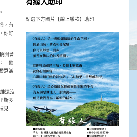
有緣人助印
。
點選下方圖片【線上繳款】助印
樣，有
，你好
橋開會
：「他
潛意識
李維還沒
里斯多
裡見