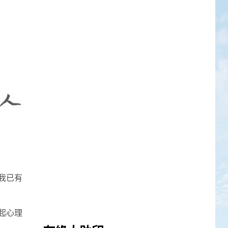
我已有
起心理