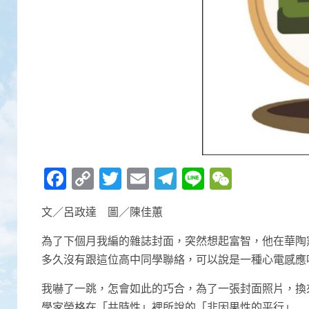
Facebook
Copy
Twitter
Email
Telegram
Line
WeCha
Link
文／呂政達 圖／陳佳蕙
為了下個月我編的雜誌封面，突然想起富智，他在華陶
多久沒有跟這位高中同學聯絡，可以說是一種心電感應
我嚇了一跳，怎會如此的巧合，為了一張封面照片，換
學家榮格在「共時性」裡所說的「非因果性的平行」