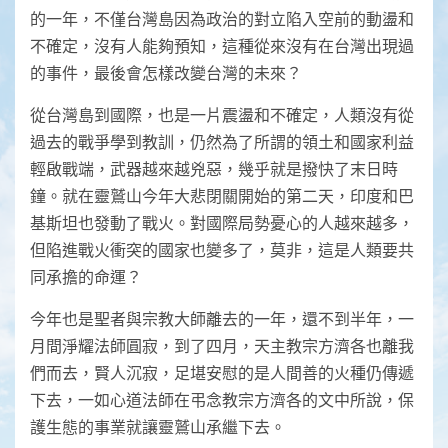
的一年，不僅台灣島因為政治的對立陷入空前的動盪和
不確定，沒有人能夠預知，這種從來沒有在台灣出現過
的事件，最後會怎樣改變台灣的未來？
從台灣島到國際，也是一片震盪和不確定，人類沒有從
過去的戰爭學到教訓，仍然為了所謂的領土和國家利益
輕啟戰端，武器越來越兇惡，幾乎就是撥快了末日時
鐘。就在靈鷲山今年大悲閉關開始的第二天，印度和巴
基斯坦也發動了戰火。對國際局勢憂心的人越來越多，
但陷進戰火衝突的國家也變多了，莫非，這是人類要共
同承擔的命運？
今年也是聖者與宗教大師離去的一年，還不到半年，一
月間淨耀法師圓寂，到了四月，天主教宗方濟各也離我
們而去，賢人沉寂，足堪安慰的是人間善的火種仍傳遞
下去，一如心道法師在弔念教宗方濟各的文中所說，保
護生態的事業就讓靈鷲山承繼下去。