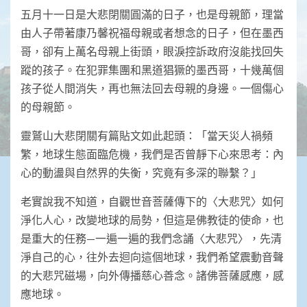
五月十一日是大悲閉關圓滿的日子，也是母親節，理當
由人子帶著康乃馨祝福母親或者想念的日子，但在墨西
哥，卻有上萬名母親上街頭，眼淚控訴政府沒能找回失
蹤的孩子。在犯罪集團和黑道猖獗的墨西哥，十幾萬個
孩子從人間消失，再也無法回去母親的身邊。一個傷心
的母親節。
靈鷲山大悲閉關有篇貼文如此起頭：「當天災人禍頻
繁，地球生態面臨危機，我們是否曾靜下心來思考：內
心的動盪與自然界的失衡，究竟有多深的聯繫？」
老實說我不知道，自觀世音菩薩傳下的〈大悲咒〉如何
淨化人心，改變地球的局勢，但這是佛教徒的使命，也
是重大的任務—一遍一遍的我們念誦〈大悲咒〉，先清
淨自己的心，往外去迴向這個地球，我們希望震動音聲
的大悲咒磁場，向外傳播慈心善念。諸佛菩薩感應，感
應地球。