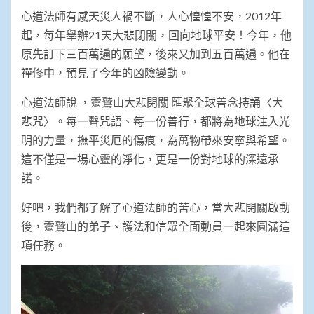
心道法師有感天災人禍不斷，人心惶惶不安，2012年
起，每年舉辦21天大悲閉關，回向地球平安！今年，他
原先訂下三百萬遍的願望，後來又加到五百萬遍。他在
禪修中，預見了今年的凶險變動。
心道法師說 ，靈鷲山大悲閉關 匯聚全球善念持誦〈大
悲咒〉。每一聲咒語、每一份善行，都將為地球注入光
明的力量，撫平災厄的傷痕，為萬物帶來安寧與希望。
這不僅是一場心靈的淨化，更是一份對地球的深遠承
諾。
好吧，我們都了解了心道法師的苦心，當大悲閉關啟動
後，靈鷲山的弟子、護法和信眾全面動員一起來圓滿這
項任務。