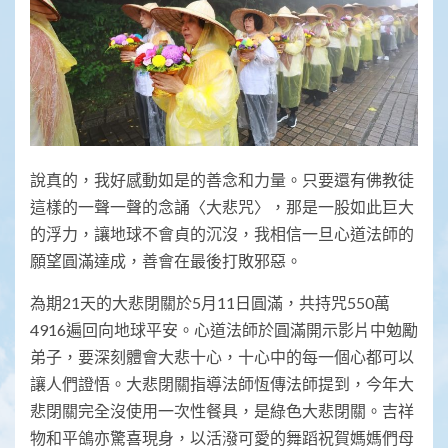
說真的，我好感動如是的善念和力量。只要還有佛教徒
這樣的一聲一聲的念誦〈大悲咒〉，那是一股如此巨大
的浮力，讓地球不會貞的沉沒，我相信一旦心道法師的
願望圓滿達成，善會在最後打敗邪惡。
為期21天的大悲閉關於5月11日圓滿，共持咒550萬
4916遍回向地球平安。心道法師於圓滿開示影片中勉勵
弟子，要深刻體會大悲十心，十心中的每一個心都可以
讓人們證悟。大悲閉關指導法師恆傳法師提到，今年大
悲閉關完全沒使用一次性餐具，是綠色大悲閉關。吉祥
物和平鴿亦驚喜現身，以活潑可愛的舞蹈祝賀媽媽們母