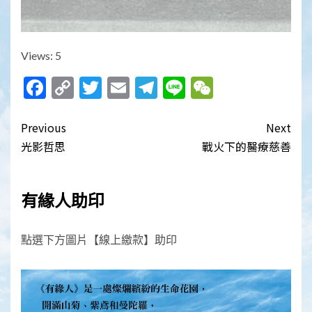
Views: 5
Facebook
Copy
Twitter
Email
Telegram
Line
WeChat
Link
Post
Previous
Next
navigation
光影哲思
戰火下的醫療慈善
有緣人助印
點選下方圖片【線上繳款】助印