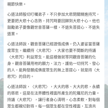
親節快樂。
心道法師殷切叮囑弟子，不只參加大悲閉關精進持咒，
更要把大悲十心念熟，持咒時要回歸到大悲十心。他也
鼓勵弟子要像觀世音菩薩一樣，不退失菩提心、不退失
道業。
心道法師說，觀音菩薩已經證悟成佛，仍入婆娑當菩薩
度眾生，繼續持〈大悲咒〉，大家也要不間斷的持誦
〈大悲咒〉利益眾生，能這樣做就等同觀音菩薩的化
身。觀音菩薩用祂的願力、法力，護佑一切持咒、發心
的人，能夠發願成佛度眾生的無上菩提心，就是持〈大
悲咒〉的目的。
心道法師說，〈大悲咒〉，大大的慈、大大的悲，永續
的慈悲，這是在法界體性裡面所產生的陀羅尼的力量。
持誦〈大悲咒〉，讓行者身心清明，心念柔軟，對每個
眾生都親切對待。每一個眾生都在空性裡面，互濟共