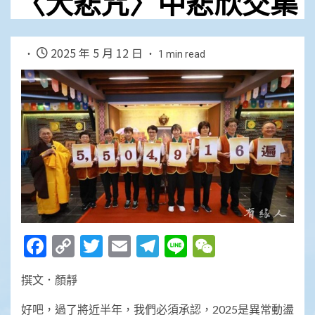
〈大悲咒〉中悲欣交集
2025 年 5 月 12 日
1 min read
Facebook
Copy
Twitter
Email
Telegram
Line
WeChat
Link
撰文．顏靜
好吧，過了將近半年，我們必須承認，2025是異常動盪