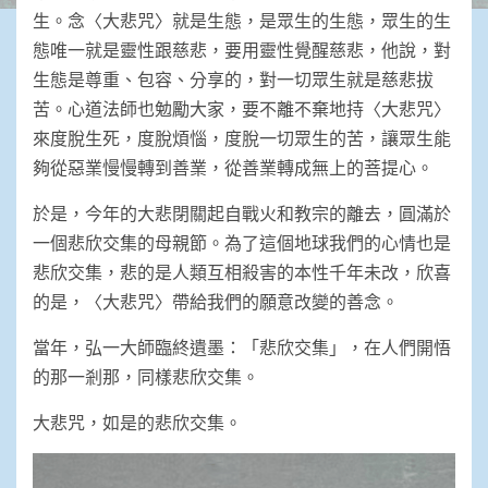
生。念〈大悲咒〉就是生態，是眾生的生態，眾生的生
態唯一就是靈性跟慈悲，要用靈性覺醒慈悲，他說，對
生態是尊重、包容、分享的，對一切眾生就是慈悲拔
苦。心道法師也勉勵大家，要不離不棄地持〈大悲咒〉
來度脫生死，度脫煩惱，度脫一切眾生的苦，讓眾生能
夠從惡業慢慢轉到善業，從善業轉成無上的菩提心。
於是，今年的大悲閉關起自戰火和教宗的離去，圓滿於
一個悲欣交集的母親節。為了這個地球我們的心情也是
悲欣交集，悲的是人類互相殺害的本性千年未改，欣喜
的是，〈大悲咒〉帶給我們的願意改變的善念。
當年，弘一大師臨終遺墨：「悲欣交集」，在人們開悟
的那一剎那，同樣悲欣交集。
大悲咒，如是的悲欣交集。