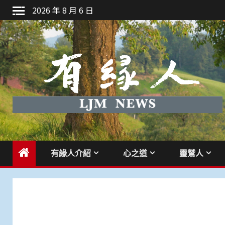
Skip
2026 年 8 月 6 日
to
content
有緣人介紹
心之道
靈鷲人