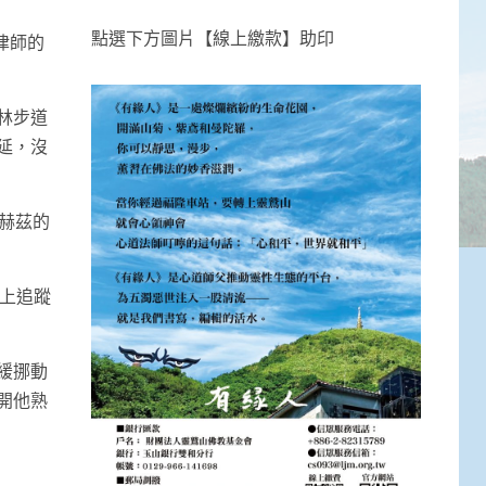
點選下方圖片【線上繳款】助印
律師的
林步道
延，沒
赫茲的
上追蹤
緩挪動
開他熟