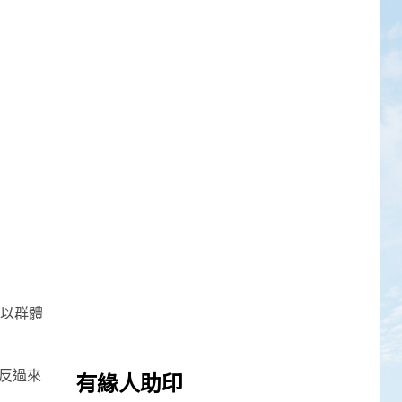
所以群體
反過來
有緣人助印