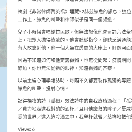
韓劇《非常律師禹英禑》埋藏52赫茲鯨魚的訊息。這位
工作上，鯨魚的叫聲和律師似乎是同一個頻道。
兒子小時候會唱幾首民歌，但無法想像他會背誦六法全
上，把眾人拋得遠遠的。他會聽從指令，卻缺乏溝通能
有人敢靠近他，他一個人坐在房間的大床上，好像河面
因為不知道如何和他定義孤獨，也無從問起：疫情期間
鯨魚，你也無法從牠的眼神，知道孤獨的答案。
以前主編心理學雜誌時，每隔不久都要製作孤獨的專題
鯨魚的叫聲，投射心情。
記得楊牧的詩〈孤獨〉效法詩中的自我療癒過程：「孤
／費力地走進我斟酌的酒杯／且用他戀慕的眸子／憂戚
悉的世界／進入這冷酒之中，我舉杯就唇／慈祥地把他
Views: 6