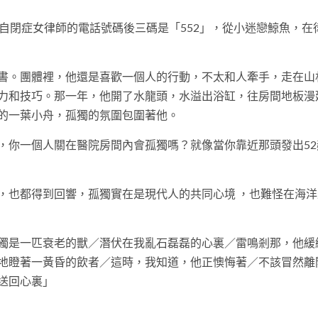
自閉症女律師的電話號碼後三碼是「552」，從小迷戀鯨魚，在
書。團體裡，他還是喜歡一個人的行動，不太和人牽手，走在山
力和技巧。那一年，他開了水龍頭，水溢出浴缸，往房間地板漫
的一葉小舟，孤獨的氛圍包圍著他。
，你一個人關在醫院房間內會孤獨嗎？就像當你靠近那頭發出52
，也都得到回響，孤獨實在是現代人的共同心境 ，也難怪在海洋
獨是一匹衰老的獸／潛伏在我亂石磊磊的心裏／雷鳴剎那，他緩
地瞪著一黃昏的飲者／這時，我知道，他正懊悔著／不該冒然離
送回心裏」