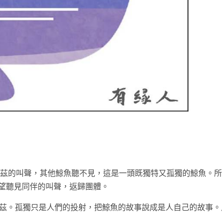
t
赫茲的叫聲，其他鯨魚聽不見，這是一頭既獨特又孤獨的鯨魚。
望聽見同伴的叫聲，返歸團體。
赫茲。孤獨只是人們的投射，把鯨魚的故事說成是人自己的故事。