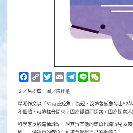
Facebook
Copy
Twitter
Email
Telegram
Line
WeCha
Link
文／呂松庭 圖／陳佳蕙
學測作文以「52赫茲鯨魚」為題，說這隻鯨魚發出52
和個體，就這樣分開來。因為孤獨而探索，因為探索渴
科學家反駁這種論點，說其實其他的鯨魚也聽得見52
問，一頭獨自的鯨魚，難道會覺得自己的孤獨？.