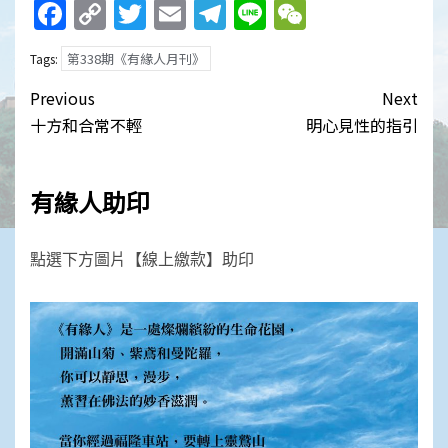
Facebook
Copy
Twitter
Email
Telegram
Line
WeChat
Link
第338期《有緣人月刊》
Tags:
Post
Previous
Next
navigation
十方和合常不輕
明心見性的指引
有緣人助印
點選下方圖片【線上繳款】助印