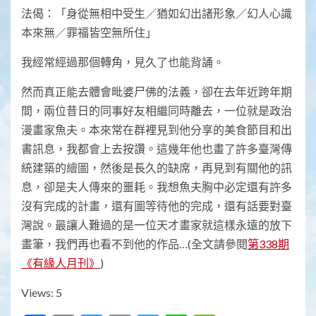
法偈：「身從無相中受生／猶如幻出諸形象／幻人心識
本來無／罪福皆空無所住」
我經常經過那個轉角，見久了也能背誦。
然而真正能去體會毗婆尸佛的法義，卻在去年近跨年期
間，兩位昔日的同事好友相繼同時離去，一位就是政治
漫畫家魚夫。本來常在群裡見到他分享的美食節目和出
書訊息，我都會上去按讚。這幾年他也畫了許多臺灣傳
統建築的繪圖，然後是長久的缺席，再見到有關他的訊
息，卻是夫人傳來的噩耗。我想魚夫胸中必定還有許多
沒有完成的計畫，還有圖等待他的完成，還有話要對臺
灣說。最讓人難過的是一位天才畫家就這樣永遠的放下
畫筆，我們再也看不到他的作品…(全文請參閱
第338期
《有緣人月刊》
)
Views: 5