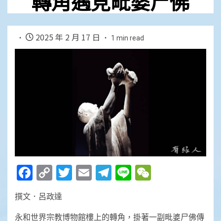
轉角遇見毗婆尸佛
2025 年 2 月 17 日
1 min read
Facebook
Copy
Twitter
Email
Telegram
Line
WeChat
Link
撰文．呂政達
永和世界宗教博物館樓上的轉角，掛著一副毗婆尸佛傳