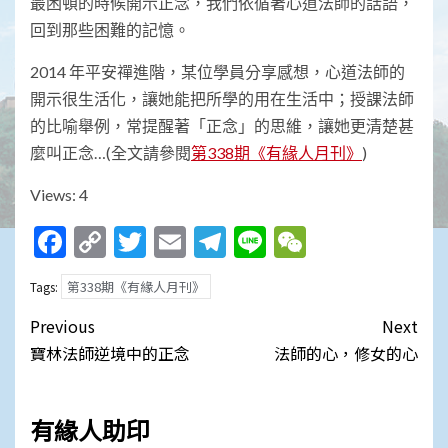
最困頓的時候開示正念，我們依循著心道法師的話語，
回到那些困難的記憶。
2014 年平安禪進階，某位學員分享感想，心道法師的
開示很生活化，讓她能把所學的用在生活中；授課法師
的比喻舉例，常提醒著「正念」的思維，讓她更清楚甚
麼叫正念…(全文請參閱
第338期《有緣人月刊》
)
Views: 4
Facebook
Copy
Twitter
Email
Telegram
Line
WeChat
Link
第338期《有緣人月刊》
Tags:
Post
Previous
Next
navigation
寶林法師逆境中的正念
法師的心，修女的心
有緣人助印