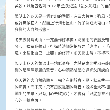
美景，以及曾名列 2017 年 金氏紀錄「最久彩虹」的
陽明山的冬天是一個奇幻的季節，有三大特色：強風、
或許氣候宜人，然而上行到七星山、竹子湖或大屯山，
多變的大自然形態。
冬天去爬陽明山，一定要作好準備，防風雨的衣服及鞋
分心。這讓我想到，行禪時法師常提醒要「專注」、「
境，來強化自己「止觀」的修行。冬天爬山時，不得不
陽明山冬天的氣溫比平地低很多，尤其是東北季風來襲
到的是陣陣寒風的聲音，心中頓然想起心道師父所說的
冬天裡的大自然的聲音，完全有別於春、夏、秋三季─
的涼爽，而冬天，只有蕭瑟孤獨的聲音，景緻也大不相
織出的美景，只有用心去欣賞時，才會有「只能意會不
心的一絲真諦。