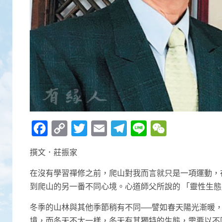
Facebook
Copy
Twitter
Email
Telegram
Line
WeCha
Link
撰文．莊振家
在沒有學習禪修之前，爬山對我而言就只是一項運動，
到爬山的另一番不同心境。心道師父所說的 「靈性生
冬季的山林與其他季節稍有不同──譬如春天陽光漸暖
境，而冬天不太一樣，冬天有其獨特的生態，需要以不