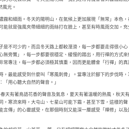
自然風光。
濃霧和細雨。冬天的陽明山，在氣候上更加展現「無常」本色，
可能就是強風夾帶細細的雨絲打在臉上，甚至有時風雨交加，充
子是不可少的，而且冬天路上都較溼滑，每一步都要走得很小心
心無旁鶩」，每一步都要很穩定、緩慢的踏出，用行禪的方式來
非常專注，每一步都必須極其慎重，因而更能體會「行禪」的真
時，最能感受到什麼叫「寒風刺骨」。當專注於腳下的步伐時，
：「用心聽大自然的聲音。」
─春天有著鳥語花香的聲音及氣息，夏天有著溫暖的熱風，秋天
同，寒流來時，大屯山、七星山可能下霜，甚至下雪，這樣的聲
能言傳」的心靈感受，在那個時刻又能深一層感受「禪修」以及