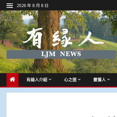
Skip
2026 年 8 月 8 日
to
content
有緣人介紹
心之道
靈鷲人