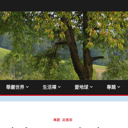
華嚴世界
生活禪
愛地球
專題
專題
莊振家