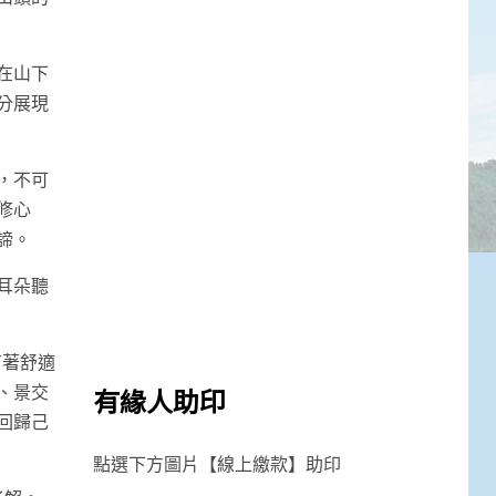
在山下
分展現
，不可
修心
諦。
耳朵聽
有著舒適
、景交
有緣人助印
回歸己
點選下方圖片【線上繳款】助印