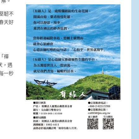
了解。
堅韌不
春天好
「禪
伏，遇
每一秒