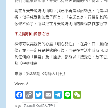
我們可能很難想像，冬天也有冬天會開的花，例如：白
現在冬天去爬陽明山時，我已不再是忍耐勉強，而是以
拔，似乎感受到如孟子所言：「空乏其身，行拂亂其所
像也不遠了，所以把在冬天爬陽明山的歷程當作旅行禪
冬之陽明山禪修之行
禪修可以讓我們的心靈「明心見性」，在身、口、意的
修」並不一定只是靜態的行為，而是在生活中時時可以修
到任何的「無常」及「挫折」都能以「接受它、放下它
都活得很精彩。
來源：第338期《有緣人月刊》
Views: 6
Facebook
Copy
Twitter
Email
Telegram
Line
WeCha
Link
第338期《有緣人月刊》
Tags: