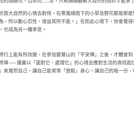
色的胡麻花、山茶花……等，只有細細觀察大自然的微妙才能多
欣賞大自然的心情去對待，在寒風細雨下的小草及野花都是那麼
為，所以動心忍性，增益其所不能。」在如此心境下，你會覺得
，也成為另一種享受。
修行上能有所改變，在參加靈鷲山的「平安禪」之後，才體會到
禪 ── 儘量以「面對它、處理它」的心境去應對生活的高低起
」來寬恕自己，讓自己能常常「放鬆」身心，讓自己的每一分、
t