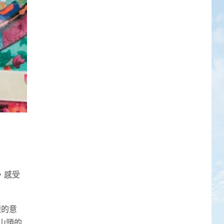
，感受
麗的意
山頭的