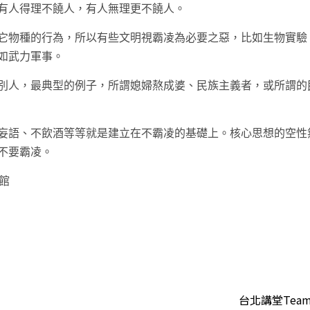
有人得理不饒人，有人無理更不饒人。
它物種的行為，所以有些文明視霸凌為必要之惡，比如生物實驗
如武力軍事。
別人，最典型的例子，所謂媳婦熬成婆、民族主義者，或所謂的
妄語、不飲酒等等就是建立在不霸凌的基礎上。核心思想的空性
不要霸凌。
館
t
台北講堂Team 