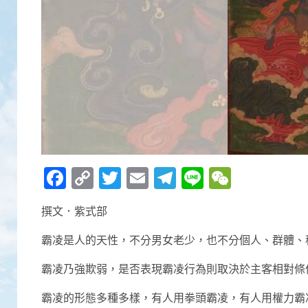
Facebook
Copy
Twitter
Email
Telegram
Line
WeCha
Link
撰文．紫式部
霸凌是人的天性，不分男女老少，也不分個人、群體、
霸凌乃強欺弱，是否表現霸凌行為則取決於主客相對條
霸凌的形態多種多樣，有人用拳頭霸凌，有人用權力霸