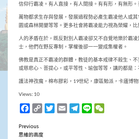
信仰行霸凌。有人直接，有人間接。有有形，有無形。
萬物都求生存與發展，發展過程勢必產生霸凌他人或其
園或森林開墾等等。更多社會將霸凌能力視為榮耀，比
人的矛盾在於，既反對別人霸凌卻又不自覺地樂於霸凌
士，他們在野反專制，掌權後卻一一變成集權者。
佛教是真正不霸凌的群體，教徒的基本戒律不殺生、不
或慈悲心、菩提心，或平等性、瑜伽等等，講的都是：
護法神孜魔，棉布膠彩，19世紀，康區勉派，卡廬博物
Views: 10
Facebook
Copy
Twitter
Email
Telegram
Line
WeCha
Link
Post
Previous
navigation
思維的高度