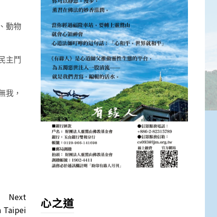
、動物
民主鬥
無我，
Next
心之道
Taipei