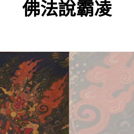
佛法說霸凌