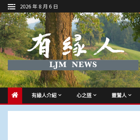
Skip
2026 年 8 月 6 日
to
content
有緣人介紹
心之道
靈鷲人