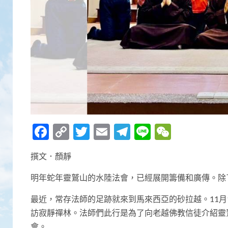
Facebook
Copy
Twitter
Email
Telegram
Line
WeCha
Link
撰文．顏靜
明年蛇年靈鷲山的水陸法會，已經展開籌備和廣傳。除
最近，常存法師的足跡就來到馬來西亞的砂拉越。11月
訪寂靜禪林。法師們此行是為了向老越佛教信徒介紹靈
會。