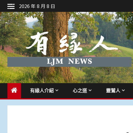
Skip
2026 年 8 月 8 日
to
content
有緣人介紹
心之道
靈鷲人