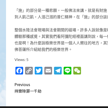
「施」的部分是一種悲願，一般佛法來講，就是有財施
到人飢己飢，人溺己溺的普仁精神，在「施」的部分談
整個水陸法會現場與法會期間的磁場，許多人說就像是
體驗那種感覺。其實我們看阿彌陀經裡面講到說，每一
也是啊！為什麼說極樂世界是一個人人嚮往的地方，其
佛菩薩所介紹給我們的極樂世界。
Views: 5
Facebook
Copy
Twitter
Email
Telegram
Line
WeCha
Link
Post
Previous
navigation
持齋除罪一千劫