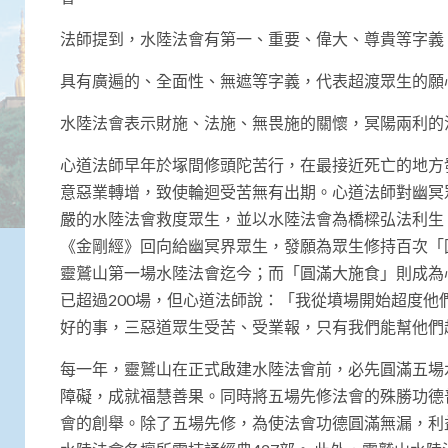
法師提到，水陸法會有第一、重要、偉大、尊貴等字義
具有廣遍的、全面性、無遮等字義，代表超渡眾生的願
水陸法會表示財施、法施、無畏施的關懷，冥陽兩利的
心道法師早年於塚間修頭陀苦行，在最接近死亡的地方
意惡業轉增，致使輪迴受苦無有出期。心道法師對幽冥
嚴的水陸法會救度眾生，並以水陸法會為橋樑弘法利生
《金剛經》回向給幽冥界眾生，發願為眾生修持百次「圓
靈鷲山第一場水陸法會迄今；而「圓滿大施食」則成為
已超過200場，但心道法師說：「我從墳場開始超度
好的事，三惡道眾生受苦、受業報，只有我們能幫他們
每一年，靈鷲山在正式啟建水陸法會前，必先圓滿五場
障礙，成就福慧善果。同時將五場先修法會的殊勝功德
會的創舉。除了五場先修，為使法會功德圓滿無漏，利