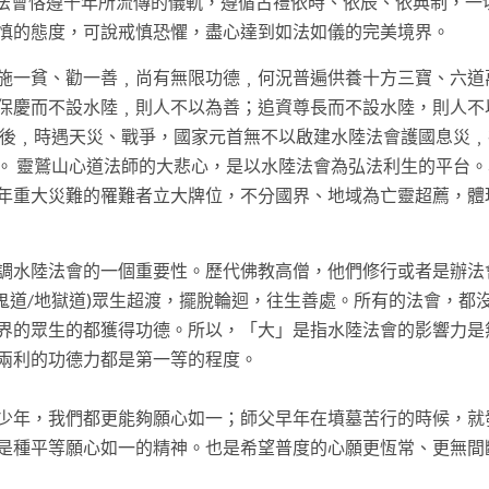
陸法會恪遵千年所流傳的儀軌，遵循古禮依時、依辰、依典制，一
慎的態度，可說戒慎恐懼，盡心達到如法如儀的完美境界。
施一貧、勸一善﹐尚有無限功德﹐何況普遍供養十方三寶、六道
保慶而不設水陸﹐則人不以為善；追資尊長而不設水陸，則人不
以後﹐時遇天災、戰爭，國家元首無不以啟建水陸法會護國息災﹐
。 靈鷲山心道法師的大悲心，是以水陸法會為弘法利生的平台。
年重大災難的罹難者立大牌位，不分國界、地域為亡靈超薦，體
調水陸法會的一個重要性。歷代佛教高僧，他們修行或者是辦法
餓鬼道/地獄道)眾生超渡，擺脫輪迴，往生善處。所有的法會，都
界的眾生的都獲得功德。所以，「大」是指水陸法會的影響力是
兩利的功德力都是第一等的程度。
少年，我們都更能夠願心如一；師父早年在墳墓苦行的時候，就
是種平等願心如一的精神。也是希望普度的心願更恆常、更無間