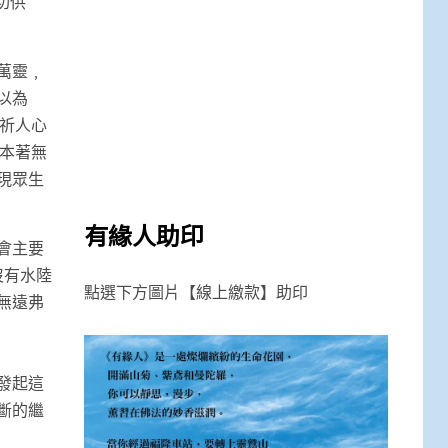
切供
萬靈﹐
以為
祈人心
本著無
現眾生
有緣人助印
會主要
沒有水陸
點選下方圖片【線上繳款】助印
無遠弗
發起這
斷的繼