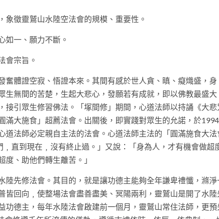
，象徵靈鷲山水陸空法會的規模、重要性。
心如一、願力不斷。
法會宗旨。
發奮體證空寂、悟證本來。其間有感於世人貪、瞋、癡熾盛，身
眾生無間的苦楚，生起大悲心，發願若有成就，即以佛教最盛大
，接引眾生修習佛法。「塚間修」期間，心道法師以持誦《大悲
滿大施食」超薦法會。出關後，即實踐對眾生的允諾，於199
心道法師必定親自主法的法會。心道法師主法的「圓滿施食大法
他們﹐直到現在﹐沒有終止過。」又說：「身為人，才有機會做超
超度、助他們轉生離苦。」
水陸先修法會。其目的，就是讓功德主能夠全年謙卑禮懺，滌淨
普皆回向﹐使整場法會盡善盡美、冥陽兩利，靈鷲山是開了水陸
益功德主，每年水陸法會啟建前一個月，靈鷲山常住法師，更預