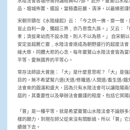
水陸法會各壇所需持誦經典427部。 此外，靈鷲山水
品、壇城佈置、擺設，當極盡莊嚴、清淨，以最縝密謹
宋朝宗賾在《水陸緣起》云：「今之供一佛、齋一僧、
豈止自利一身﹐獨超三界﹐亦乃恩霑九族。」又云：「
孝；濟拔卑幼而不設水陸，則人不以為慈。」 自宋朝
安定並超薦亡靈﹐水陸法會遂成為朝野盛行的超度法會
緣大慈，同體大悲的心念，每年靈鷲山水陸法會皆為當
平等、愛無國界的平等心。
常存法師談大普施：「大」是什麼意思呢？「大」是強
目的，無不希望幫六道(天道/修羅道/人間道/畜生道/
法會來的圓滿和盛大，因為只有水陸法會可以讓陰陽兩
屆的，其重要性以及舉辦法會嚴謹的程度，包括它冥陽
「普」是一種平等，就是希望靈鷲山水陸法會不論辦多
樣的願力，到現在師父從來沒有間斷過，所以「普」它
續做下去。