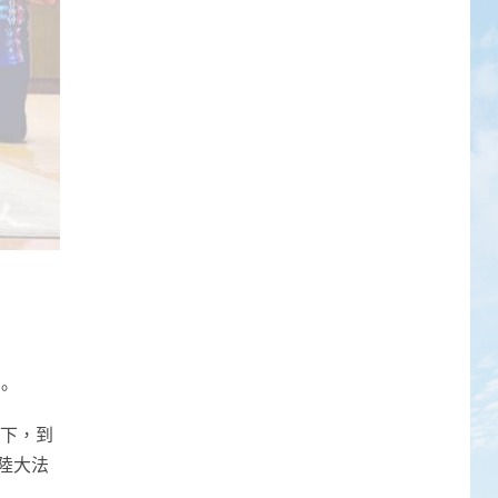
。
同下，到
陸大法