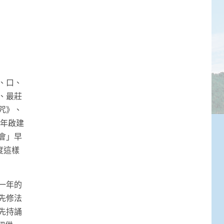
、口、
、最莊
咒》、
4年啟建
會」早
度這樣
一年的
先修法
先持誦