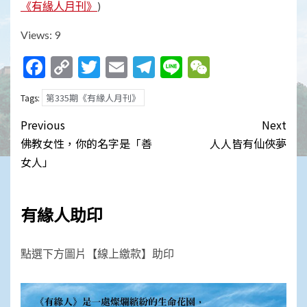
《有緣人月刊》
)
Views: 9
Facebook
Copy
Twitter
Email
Telegram
Line
WeChat
Link
第335期《有緣人月刊》
Tags:
Post
Previous
Next
navigation
佛教女性，你的名字是「善
人人皆有仙俠夢
女人」
有緣人助印
點選下方圖片【線上繳款】助印