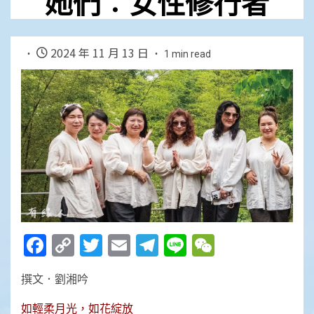
她們︰女性修行者
2024 年 11 月 13 日
1 min read
Facebook
Copy
Twitter
Email
Telegram
Line
WeChat
Link
撰文．劉湘吟
如輕柔月光，如花綻放