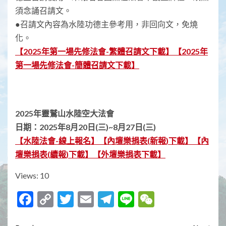
須念誦召請文。
●召請文內容為水陸功德主參考用，非回向文，免燒
化。
【2025年第一場先修法會-繁體召請文下載】
【2025年
第一場先修法會-簡體召請文下載】
2025
年靈鷲山水陸空大法會
日期：
2025
年
8
月
20
日
(
三
)~8
月
27
日
(
三
)
【水陸法會-線上報名】
【內壇樂捐表(新報)下載】
【內
壇樂捐表(續報)下載】
【外壇樂捐表下載】
Views: 10
Facebook
Copy
Twitter
Email
Telegram
Line
WeChat
Link