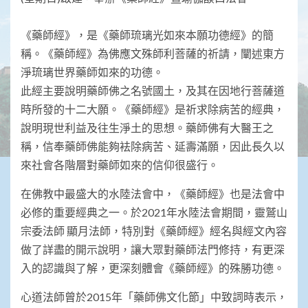
《藥師經》，是《藥師琉璃光如來本願功德經》的簡
稱。《藥師經》為佛應文殊師利菩薩的祈請，闡述東方
淨琉璃世界藥師如來的功德。
此經主要說明藥師佛之名號國土，及其在因地行菩薩道
時所發的十二大願。《藥師經》是祈求除病苦的經典，
說明現世利益及往生淨土的思想。藥師佛有大醫王之
稱，信奉藥師佛能夠袪除病苦、延壽滿願，因此長久以
來社會各階層對藥師如來的信仰很盛行。
在佛教中最盛大的水陸法會中，《藥師經》也是法會中
必修的重要經典之一。於2021年水陸法會期間，靈鷲山
宗委法師 顯月法師，特別對《藥師經》經名與經文內容
做了詳盡的開示說明，讓大眾對藥師法門修持，有更深
入的認識與了解，更深刻體會《藥師經》的殊勝功德。
心道法師曾於2015年「藥師佛文化節」中致詞時表示，