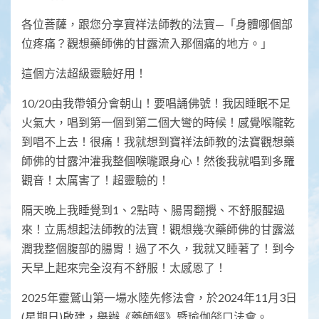
各位菩薩，跟您分享寶祥法師教的法寶—「身體哪個部
位疼痛？觀想藥師佛的甘露流入那個痛的地方。」
這個方法超級靈驗好用！
10/20由我帶領分會朝山！要唱誦佛號！我因睡眠不足
火氣大，唱到第一個到第二個大彎的時候！感覺喉嚨乾
到唱不上去！很痛！我就想到寶祥法師教的法寶觀想藥
師佛的甘露沖灌我整個喉嚨跟身心！然後我就唱到多羅
觀音！太厲害了！超靈驗的！
隔天晚上我睡覺到1、2點時、腸胃翻攪、不舒服醒過
來！立馬想起法師教的法寶！觀想幾次藥師佛的甘露滋
潤我整個腹部的腸胃！過了不久，我就又睡著了！到今
天早上起來完全沒有不舒服！太感恩了！
2025年靈鷲山第一場水陸先修法會，於2024年11月3日
(星期日)啟建，舉辦《藥師經》暨瑜伽燄口法會。