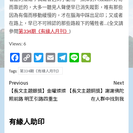
而靠近的，大多一聽見人聲便早已消失蹤影，唯有那些
因為有傷而移動緩慢的，才在腦海中踩出足印；又或者
在路上，早已不可辨認的那些路殺下的犧牲者…(全文請
參閱
第334期《有緣人月刊》
)
Views: 6
Facebook
Copy
Twitter
Email
Telegram
Line
WeChat
Link
第334期《有緣人月刊》
Tags:
Post
Previous
Next
navigation
【長文主題銀獎】金曜燦燦
【長文主題銅獎】謝謝佛陀
照前路 明王引路四重生
在人群中找到我
有緣人助印