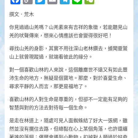
Link
撰文．荒木
你見過過山羌嗎？山羌素來有吉祥的象徵，若能聽見山
羌的吠聲傳來，想來心情應該也會變得很好吧！
尋找山羌的身影，其實不用往深山老林鑽去，據聞靈鷲
山上就曾現蹤過，就端看彼此的緣分。
對一個喜歡山林的人來說，這個離塵世不遠又有如此豐
沛生命的地方，無疑是個寶地。那麼，對於喜愛生命、
尋求平靜的人而言，那更是福地了。
喜歡山林的人對生命是尊重的，但卻不一定能有足夠的
智慧與對的方法去對待每一個生命。
是走在林道上，隨處可見人面蜘蛛結了好大一張網，雖
然並沒有攔住去路，但總黏在心上某個角落，也許還纏
著誰的落翅；偶爾會遇到小動物，扣掉對人類過於好奇