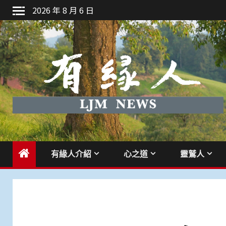
Skip
2026 年 8 月 6 日
to
content
有緣人介紹
心之道
靈鷲人