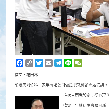
Facebook
Copy
Twitter
Email
Telegram
Line
WeCha
Link
撰文．楊田林
前幾天到竹科一家半導體公司做慶祝教師節專題演講。
這次主題我設定：從心理
這幾十年腦科學實驗日新