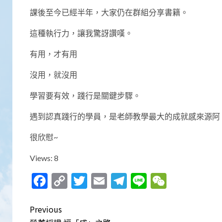
課後至今已經半年，大家仍在群組分享書籍。
這種執行力，讓我驚訝讚嘆。
有用，才有用
沒用，就沒用
學習要有效，踐行是關鍵步驟。
遇到認真踐行的學員，是老師教學最大的成就感來源阿
很欣慰~
Views: 8
Facebook
Copy
Twitter
Email
Telegram
Line
WeCha
Link
Post
Previous