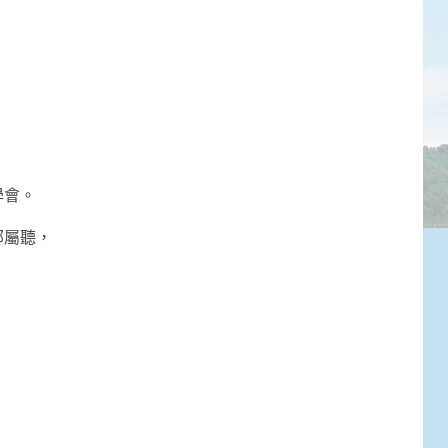
。
學會。
部屬聽，