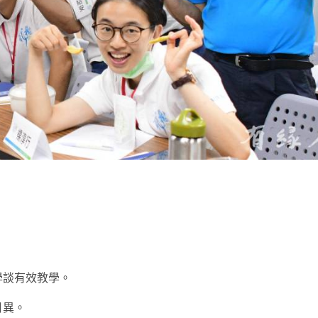
t
學談有效教學。
月異。