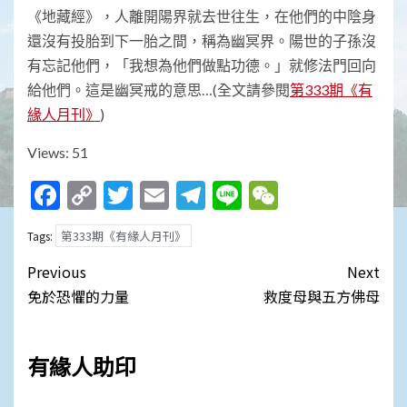
《地藏經》，人離開陽界就去世往生，在他們的中陰身
還沒有投胎到下一胎之間，稱為幽冥界。陽世的子孫沒
有忘記他們，「我想為他們做點功德。」就修法門回向
給他們。這是幽冥戒的意思…(全文請參閱
第333期《有
緣人月刊》
)
Views: 51
Facebook
Copy
Twitter
Email
Telegram
Line
WeChat
Link
第333期《有緣人月刊》
Tags:
Post
Previous
Next
navigation
免於恐懼的力量
救度母與五方佛母
有緣人助印