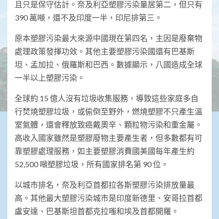
且只是保守估計。奈及利亞塑膠污染量居第二，但只有
390 萬噸，還不及印度一半，印尼排第三。
原本塑膠污染最大來源中國現在第四名，主因是廢棄物
處理政策發揮功效。其他主要塑膠污染國還有巴基斯
坦、孟加拉、俄羅斯和巴西。數據顯示，八國造成全球
一半以上塑膠污染。
全球約 15 億人沒有垃圾收集服務，導致這些家庭多自
行焚燒塑膠垃圾，或偷倒至野外，燃燒塑膠不只產生溫
室氣體，還會釋放致癌戴奧辛、顆粒物污染和重金屬。
高收入國家雖然是塑膠廢物主要產生者，但多數都有可
靠塑膠處理服務，如主要塑膠消費國美國每年產生約
52,500 噸塑膠垃圾，所有國家排名第 90 位。
以城市排名，奈及利亞首都拉各斯塑膠污染排放量最
高。其他最大塑膠污染城市是印度新德里、安哥拉首都
盧安達、巴基斯坦首都克拉嗤和埃及首都開羅。