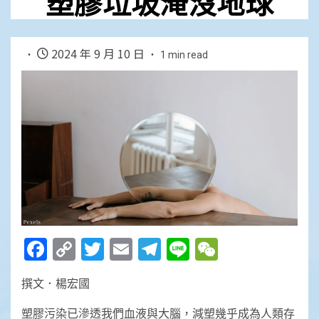
塑膠垃圾淹沒地球
2024 年 9 月 10 日
1 min read
Facebook
Copy
Twitter
Email
Telegram
Line
WeChat
Link
撰文．楊宏國
塑膠污染已滲透我們血液與大腦，減塑幾乎成為人類存