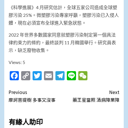
《科學進展》4 月研究估計，全球五家公司造成全球塑
膠污染 25%。微塑膠污染專家呼籲，塑膠污染已入侵人
體，現在必須宣布全球進入緊急狀態。
2022 年世界多數國家同意就塑膠污染制定第一個具法
律約束力的條約，最終談判 11 月韓國舉行。研究員表
示，缺乏廢物收集。
Views: 5
Facebook
Copy
Twitter
Email
Telegram
Line
WeChat
Link
Post
Previous
Next
navigation
摩訶菩提樹 多事又沒事
藥王星當照 清病障業障
有緣人助印