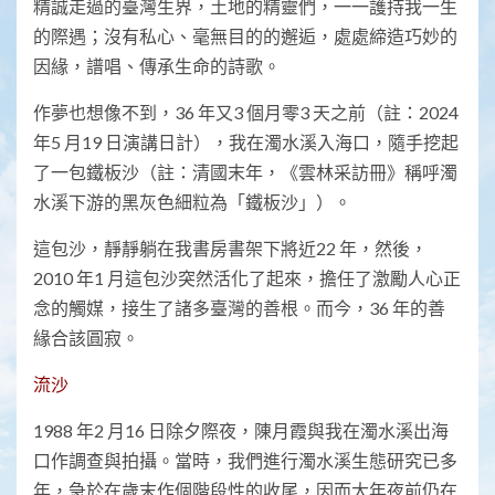
精誠走過的臺灣生界，土地的精靈們，一一護持我一生
的際遇；沒有私心、毫無目的的邂逅，處處締造巧妙的
因緣，譜唱、傳承生命的詩歌。
作夢也想像不到，36 年又3 個月零3 天之前（註：2024
年5 月19 日演講日計），我在濁水溪入海口，隨手挖起
了一包鐵板沙（註：清國末年，《雲林采訪冊》稱呼濁
水溪下游的黑灰色細粒為「鐵板沙」）。
這包沙，靜靜躺在我書房書架下將近22 年，然後，
2010 年1 月這包沙突然活化了起來，擔任了激勵人心正
念的觸媒，接生了諸多臺灣的善根。而今，36 年的善
緣合該圓寂。
流沙
1988 年2 月16 日除夕際夜，陳月霞與我在濁水溪出海
口作調查與拍攝。當時，我們進行濁水溪生態研究已多
年，急於在歲末作個階段性的收尾，因而大年夜前仍在