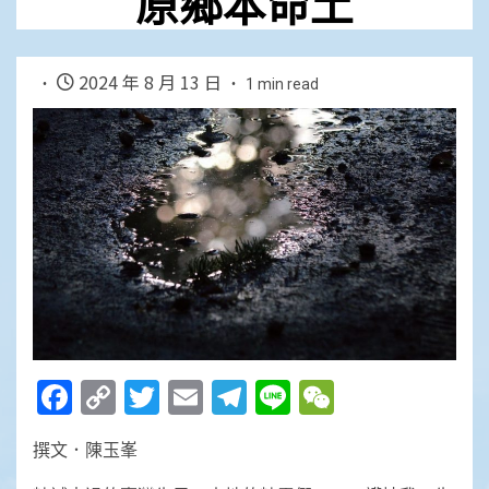
原鄉本命土
2024 年 8 月 13 日
1 min read
Facebook
Copy
Twitter
Email
Telegram
Line
WeChat
Link
撰文．陳玉峯