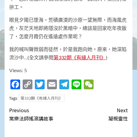
拚工。
眼見夕陽已墜海，荒磧廣漠的沙原一望無際，而海風虎
虎，灰茫天地即將隱沒於黑暗中，總該是回家吃年夜飯
了，怎麼月霞仍在遙遠處作業呢？
我的喊叫聲微弱而徒然，於是我跑向她。原來，她深陷
流沙中…(全文請參閱
第332期《有緣人月刊》
)
Views: 5
Facebook
Copy
Twitter
Email
Telegram
Line
WeChat
Link
第332期《有緣人月刊》
Tags:
Post
Previous
Next
navigation
常樂法師搖滾講故事
凝視靈性