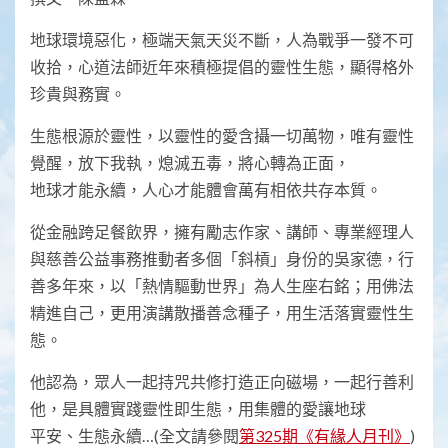
地球環境惡化，極端天氣天災不斷，人為戰爭一發不可
收拾，心道法師近年來積極提倡的靈性生態，顯得格外
珍貴與務實。
生態根源於靈性，以靈性的愛含攝一切萬物，唯有靈性
覺醒，放下我執，熄滅五毒，將心轉為正面，
地球才能永續，人心才能體會萬有相依共存本質。
從金融跨足餐飲界，擁有勵志作家、講師、專業經理人
與慈善公益事務推動者多個「斜槓」身份的吳家德，行
善多年來，以「熱情驅動世界」為人生座右銘；用佛法
精進自己，更用演講散播善念種子，用生活落實靈性生
態。
他認為，眾人一起持咒共修打造正向磁場，一起行善利
他，是具體實踐靈性即生態，用集體的愛讓地球
平安、生態永續…(全文請參閱
第325期《有緣人月刊》
)