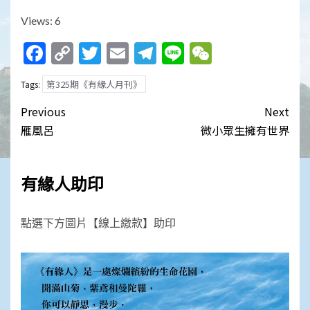
Views: 6
Facebook
Copy
Twitter
Email
Telegram
Line
WeChat
Link
第325期《有緣人月刊》
Tags:
Post
Previous
Next
navigation
雁風呂
微小眾生擁有世界
有緣人助印
點選下方圖片【線上繳款】助印