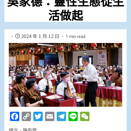
吳家德：靈性生態從生
活做起
2024 年 1 月 12 日
1 min read
Facebook
Copy
Twitter
Email
Telegram
Line
WeChat
Link
撰文．陳盈霖